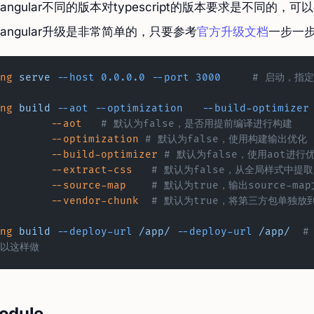
angular不同的版本对typescript的版本要求是不同的，可
angular升级是非常简单的，只要参考
官方升级文档
一步一
ng
 serve
 --host
 0.0.0.0
 --port
 3000
	# 启动，指定
ng
 build
 --aot
 --optimization
	--build-optimizer
	--aot
	# 默认为false，是否用提前编译进行构建
	--optimization
 # 默认为false，使用构建输出优化
	--build-optimizer
 # 默认为false，使用aot进
	--extract-css
	# 默认为false，从全局样式中提
	--source-map
	# 默认为true，输出source-ma
	--vendor-chunk
	# 默认为true，将第三方包单独放
ng
 build
 --deploy-url
 /app/
 --deploy-url
 /app/
	# 如果想要app运行在一个子路由路径下可
以这样做
odule