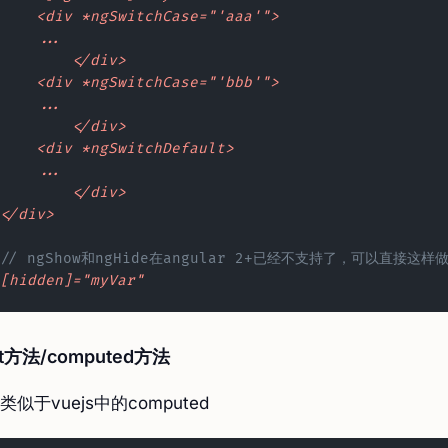
    <div
 *ngSwitchCase="'aaa'">
    ...
  	</div>
    <div
 *ngSwitchCase="'bbb'">
    ...
  	</div>
    <div
 *ngSwitchDefault>
    ...
  	</div>
</div>
// ngShow和ngHide在angular 2+已经不支持了，可以直接这样
[hidden]="myVar"
et方法/computed方法
类似于vuejs中的computed