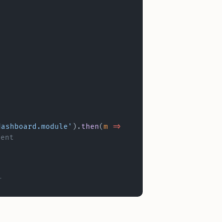
dashboard.module'
).
then
(
m
 =>
ent
可