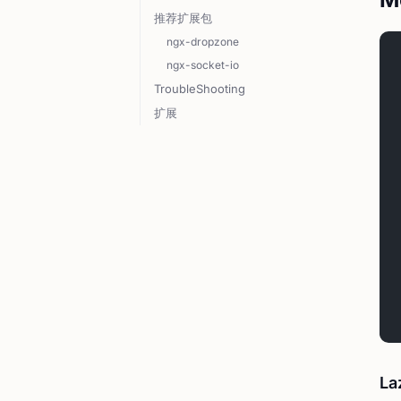
推荐扩展包
ngx-dropzone
ngx-socket-io
TroubleShooting
扩展
La