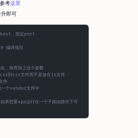
以参考
这里
步升即可
host，指定port
 # 编译项目
行优化，推荐加上这个参数
取css到css文件而不是放在js文件
p文件
到一个vendor文件中