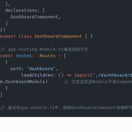
  ],
  declarations: [
    DashboardComponent,
  ]
})
export
 class
 DashboardComponent
 { }
// app-routing.module.ts修改路由方式
const
 routes
:
 :
Routes
 =
 [
  {
    path: 
'dashboard'
,
   	loadChildren
: () 
=>
 import
(
'./dashhboard/
m.DashboardModule)	
// 注意这里是Module不是Compon
  }
]
// 最后在app.module.ts中，移除DashboardCompoent依赖即