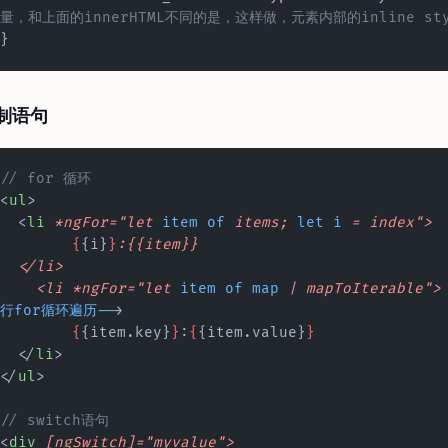
量，和上面的innerHTML不同的是，这样做，元素内部的inline st
}
制语句
// for 循环
<
ul
>
  <
li
 *ngFor="let
 item
 of
 items;
 let
 i
 =
 index">
  	{
{i}
}
:{{item}}
  </li>
    <li
 *ngFor="let
 item
 of
 map
 |
 mapToIterable">
行for循环遍历--
>
  	{
{item.key}
}
:
{
{item.value}
}
  </
li
>
</
ul
>
// switch语句
<
div
 [ngSwitch]="myvalue">