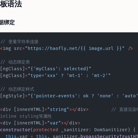
板语法
据绑定
// 变量字符串连接
<
img src
=
"https://haofly.net/{{ image.url }}"
 />
// 动态绑定类
[ngClass]
=
"{'myClass': selected}"
[ngClass]
=
"type='xxx' ? 'mt-1' : 'mt-2'"
// 动态绑定样式
[ngStyle]
=
"{'pointer-events': ok ? 'none' : 'auto
<
div [innerHTML]
=
"string"
></
div
>
	// 直接渲染html变量，默认会去掉元素内部的
inline styling等属性
<
div [innerHTML]
=
"var"
></
div
>
constructor
(
protected
 _sanitizer
:
 DomSanitizer) {
  this
.var 
=
 this
._sanitizer.
bypassSecurityTrustH