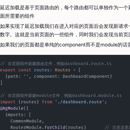
延迟加载是基于页面路由的，每个路由都可以单独作为一个
面所需要的组件
如果实现了延迟加载我们在进入对应的页面后会发现新请求
数字。这就是当前页面的一些组件，同时我们会发现当前页
如果我们的页面都是单纯的component而不是module的
// 在页面组件新建路由文件，例如dashboard.route.ts
export
 const
 routes
:
 Routes
 =
 [
  {path: 
''
, component: DashboardComponent}
]
// 在页面组件新建module文件，例如dashboard.module.ts
import
 {routes} 
from
 './dashboard.route'
;
@
NgModule
({
  imports: [
    CommonModule,
    RouterModule.
forChild
(routes)	
// 注意这里是