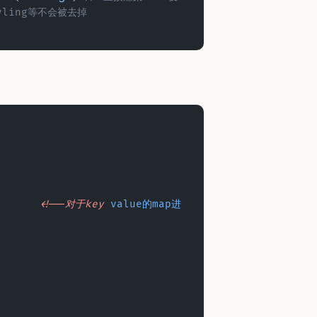
yling等不会被去掉
	<!--对于key
 value的map进