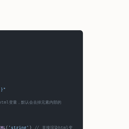
'}"
TML
(
'string'
) 
// 直接渲染html变