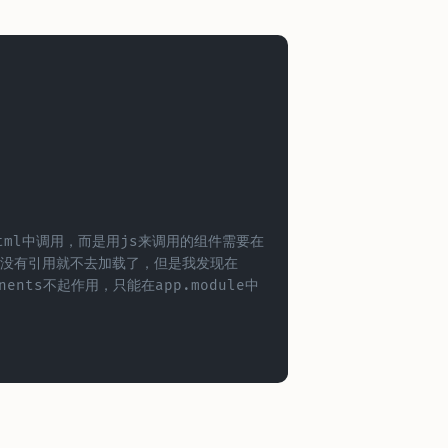
tml中调用，而是用js来调用的组件需要在
板没有引用就不去加载了，但是我发现在
onents不起作用，只能在app.module中