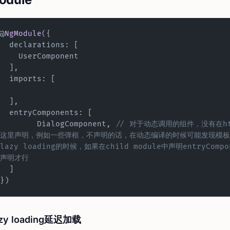
@
NgModule
({
  declarations: [
    UserComponent
  ],
  imports: [
  ],
  entryComponents: [
  	DialogComponent, 
// 对于动态调用的组件，没有在h
这里声明，例如一些弹框，不声明的话，在动态编译的时候可能发现模
lazy loading的时候，如果在child module中声明entryComp
声明才行
  ]
})
zy loading延迟加载