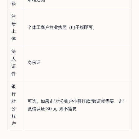
箱
注
册
个体工商户营业执照（电子版即可）
主
体
法
人
身份证
证
件
银
行
对
可选。如果走”对公账户小额打款”验证就需要，走”
公
微信认证 30 元”则不需要
账
户