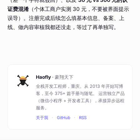
（差一个字符就驳回）、以及
30 元 vs 300 元的认
证费混淆
（个体工商户实测 30 元，不要被界面提示
误导）。注册完成后续怎么填基本信息、备案、上
线、做内容审核我都还没走，等过了再单独写。
Haofly
·
豪翔天下
全栈开发工程师，重庆。从 2013 年开始写博
客，至今 375+ 篇手册与随笔。 运营独立产品
（微信小程序 + 开发者工具），承接异步远程
服务。
关于我
·
GitHub
·
RSS