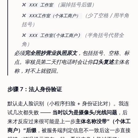
❌
（漏掉括号后缀）
XXX 工作室
❌
（少了空格 / 用半角
XXX工作室（个体工商户）
括号）
❌
（半角括号代替全
XXX 工作室(个体工商户)
角）
必须
完全照抄营业执照原文
，包括括号、空格、标
点。审核员第二天打电话时会让你
口头复述
主体名
称，对不上就驳回。
步骤 7：法人身份验证
默认走人脸识别（小程序扫脸 + 身份证比对）。我连
试几次都失败 ——
当时以为是摄像头/光线问题
，后
来才反应过来很可能是上一步
主体名称没带”（个体工
商户）“后缀
，被服务端判定信息不一致后这一步直接