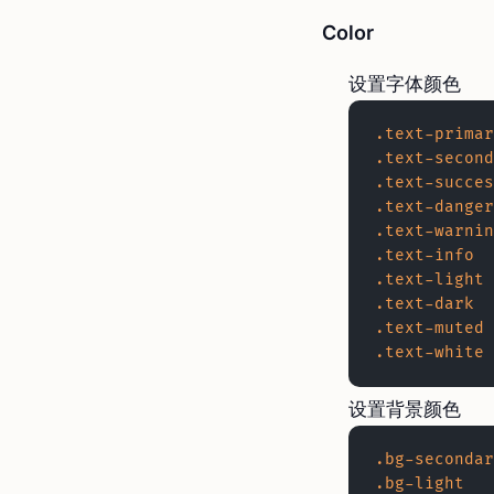
Color
设置字体颜色
.text-primar
.text-second
.text-succes
.text-danger
.text-warnin
.text-info
.text-light
.text-dark
.text-muted
.text-white
设置背景颜色
.bg-secondar
.bg-light