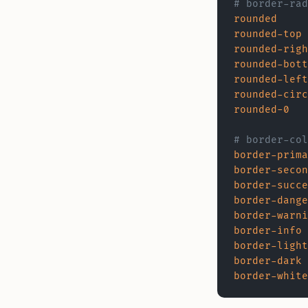
# border-rad
rounded
rounded-top
rounded-righ
rounded-bott
rounded-left
rounded-circ
rounded-0
# border-col
border-prima
border-secon
border-succe
border-dange
border-warni
border-info
border-light
border-dark
border-white