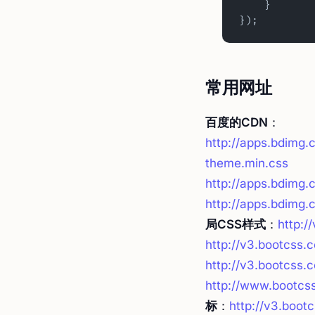
    }
});
常用网址
百度的CDN
：
http://apps.bdimg.
theme.min.css
http://apps.bdimg.
http://apps.bdimg.c
局CSS样式
：
http:/
http://v3.bootcss
http://v3.bootcss.
http://www.bootcss
标
：
http://v3.boo