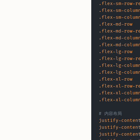
.flex-sm-row-r
.flex-sm-colum
.flex-sm-colum
.flex-md-row
.flex-md-row-r
.flex-md-colum
.flex-md-colum
.flex-lg-row
.flex-lg-row-r
.flex-lg-colum
.flex-lg-colum
.flex-xl-row
.flex-xl-row-r
.flex-xl-colum
.flex-xl-colum
# 内容布局
justify-conten
justify-conten
justify-conten