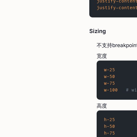
justify-conten
justify-conten
Sizing
不支持breakpoin
宽度
w-25
w-50
w-75
w-100
	# w
高度
h-25
h-50
h-75