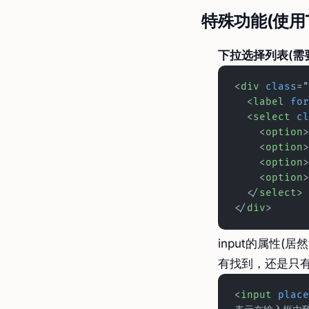
特殊功能(使用T
下拉选择列表(需要bo
<
div
 class
=
"
  <
label
 for
  <
select
 cl
    <
option
>
    <
option
>
    <
option
>
    <
option
>
  </
select
>
</
div
>
input的属性
有找到，还是只有我
<
input
 place