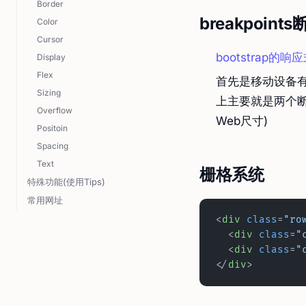
Border
breakpoint
Color
Cursor
bootstrap的响应
Display
Flex
首先是移动设备
Sizing
上主要就是两个断点： 
Overflow
Web尺寸)
Positoin
Spacing
Text
栅格系统
特殊功能(使用Tips)
常用网址
<
div
 class
=
"ro
  <
div
 class
=
"
  <
div
 class
=
"
</
div
>