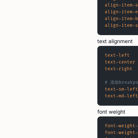
align-item-s
align-item-e
align-item-b
align-item-s
text alignment
text-left
text-center
text-right
# 添加breakpo
text-sm-left
text-md-left
font weight
font-weight-
font-weight-