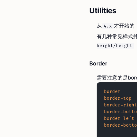
Utilities
从
才开始的
4.x
有几种常见样式
height/height
Border
需要注意的是borde
border
border-top
border-right
border-botto
border-left
border-botto