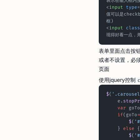
表示在输入框内
<
input
 type
=
值可以是checkb
框)
<
input
 class
现得好看一点，并
表单里面点击按钮禁
或者不设置，必
页面
使用jquery控制
$
(
'.carousel
    e.
stopPr
    var
 goTo
    if
(goTo
=
        $
(
'#
    } 
else
 {
        $
(
'#