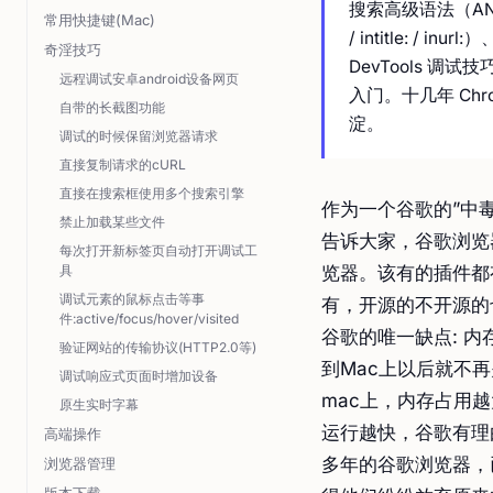
搜索高级语法（AND / OR
常用快捷键(Mac)
/ intitle: / i
奇淫技巧
DevTools 调
远程调试安卓android设备网页
入门。十几年 Ch
自带的长截图功能
淀。
调试的时候保留浏览器请求
直接复制请求的cURL
直接在搜索框使用多个搜索引擎
作为一个谷歌的”中
禁止加载某些文件
告诉大家，谷歌浏览
每次打开新标签页自动打开调试工
具
览器。该有的插件都
调试元素的鼠标点击等事
有，开源的不开源的
件:active/focus/hover/visited
谷歌的唯一缺点: 
验证网站的传输协议(HTTP2.0等)
到Mac上以后就不
调试响应式页面时增加设备
mac上，内存占用
原生实时字幕
运行越快，谷歌有理
高端操作
多年的谷歌浏览器，
浏览器管理