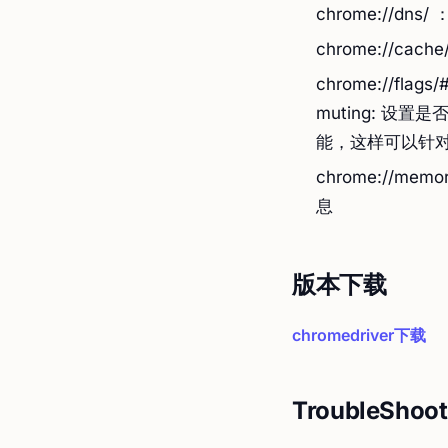
chrome://dns
chrome://ca
chrome://flags/
muting: 设
能，这样可以针
chrome://mem
息
版本下载
chromedriver下载
TroubleShoot