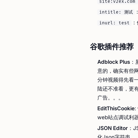
site:v2ex.com
intitle: 测试
：
inurl: test
谷歌插件推荐
Adblock Plus
：
意的，确实有些
分钟视频得先看
陆还不准看，更
广告。。。
EditThisCookie
web站点调试利
JSON Editor
：J
化Json字符串