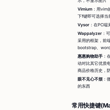
示，不显示图片
Vimium
：用vi
下f键即可选择当
Vysor
：在PC端
Wappalyzer
：
采用的框架，前
bootstrap、wor
惠惠购物助手
：
动对比其它优质
商品价格历史，
眼不见心不烦
：
的东西
常用快捷键(Ma