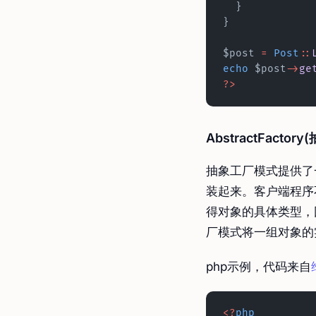
  }
}
$post 
=
 Post
::
echo
 $post
->
ge
?>
AbstractFacto
抽象工厂模式提供了
装起来。客户端程序
得对象的具体类型，
厂模式将一组对象的
php示例，代码来自
<?
php