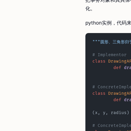
把事务对象和其具体
化。
python实例，代码
"""圆形、三角形归
# Implementor
class
 DrawingA
	def
 dr
# ConcreteImpl
class
 DrawingA
	def
 dr
(x, y, radius)
# ConcreteImpl