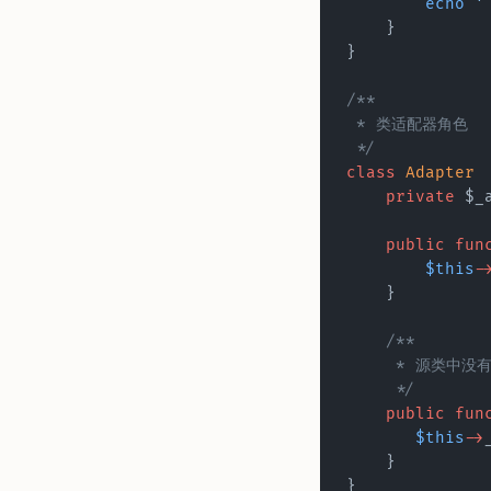
        echo
 '
    }  
}  
/** 
 * 类适配器角色 
 */
class
 Adapter
 
    private
 $_
    public
 fun
        $this
-
    }  
    /** 
     * 源类
     */
    public
 fun
       $this
->
    }  
}  