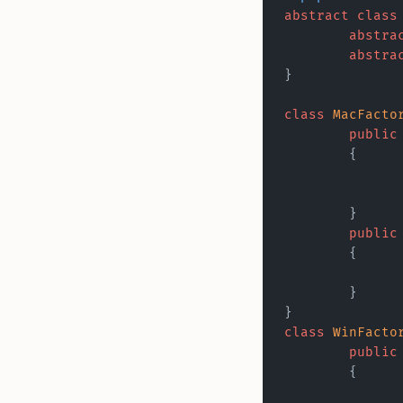
abstract
 class
	abstra
	abstra
}
class
 MacFacto
	public
	{
	}
	public
	{
	}
}
class
 WinFacto
	public
	{