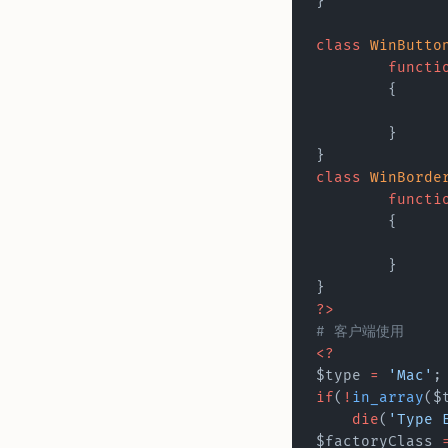
}
class
 WinButto
	functi
	{
	}
}
class
 WinBorde
	functi
	{
	}
}
?>
# 客户端使用
<?
$type 
=
 'Mac'
;
if
(
!
in_array
($
    die
(
'Type 
$factoryClass 