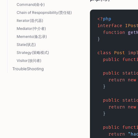
Command(命令)
Chain of Respopnsibility(责任链)
<?
php
Iterator(迭代器)
interface
 IPos
Mediator(中介者)
  function
 get
Memento(备忘录)
}
State(状态)
Strategy(策略模式)
class
 Post
 imp
  public
 funct
Visitor(放问者)
TroubleShooting
  public
 stati
    return
 new
  }
  public
 stati
    return
 new
  }
  public
 funct
    return
 "ha