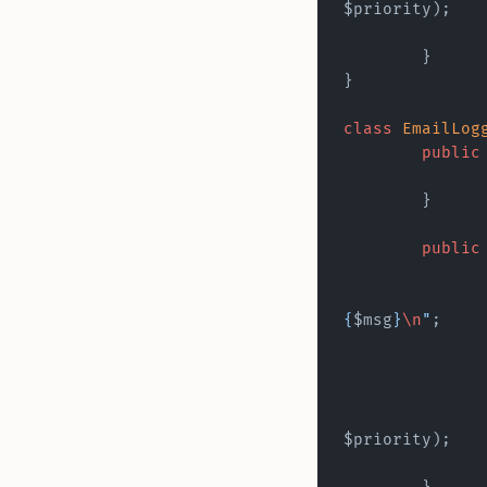
$priority);
	}
}
class
 EmailLog
	public
	}
	public
{
$msg
}
\n
"
;
$priority);