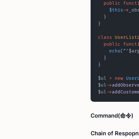
  public
 funct
    $this
->
_ob
  }
}
class
 UserList
  public
 funct
    echo
(
"'
$ar
  }
}
$ul 
=
 new
 User
$ul
->
addObserv
$ul
->
addCustom
Command(命令)
Chain of Respopn