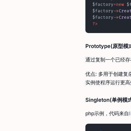
$factory
=new
 $
$factory
->
Crea
$factory
->
Crea
?>
Prototype(原型模
通过复制一个已经存
优点: 多用于创建
实例使程序运行更高
Singleton(单例模
php示例，代码来自