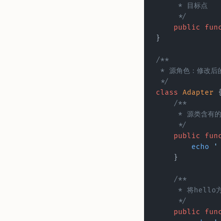
     * 目标点 
     */
    public
 fun
}  
/** 
 * 源角色：修改后
 */
class
 Adapter
 
    /** 
     * 源类含
     */
    public
 fun
        echo
 '
    }  
    /** 
     * 将h
     */
    public
 fun