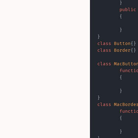
	}
	public
	{
	}
}
class
 Button
{}
class
 Border
{}
class
 MacButto
	functi
	{
	}
}
class
 MacBorde
	functi
	{
	}