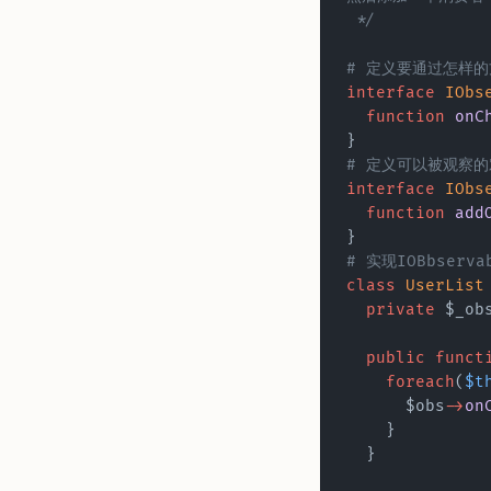
 */
# 定义要通过怎样
interface
 IObs
  function
 onC
}
# 定义可以被观察的
interface
 IObs
  function
 add
}
# 实现IOBbser
class
 UserList
  private
 $_ob
  public
 funct
    foreach
(
$t
      $obs
->
on
    }
  }