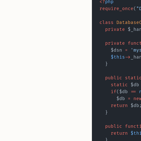
<?
php
require_once
(
"
class
 Database
  private
 $_ha
  private
 func
    $dsn 
=
 'my
    $this
->
_ha
  }
  public
 stati
    static
 $db
    if
($db 
==
 
      $db 
=
 ne
    return
 $db
  }
  public
 funct
    return
 $th
  }