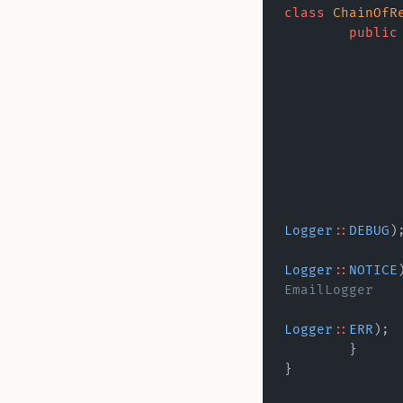
class
 ChainOfR
	public
Logger
::
DEBUG
Logger
::
NOTICE
EmailLogger
Logger
::
ERR
	}
}