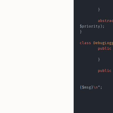
	}
	abstra
$priority);
}
class
 DebugLog
	public
	}
	public
{
$msg
}
\n
"
;