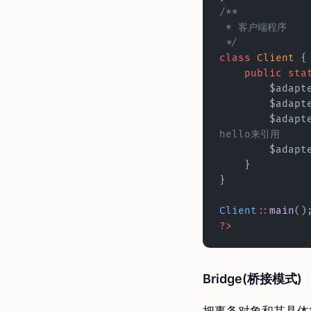
/** 
 * 客户端程序 
 */
class
 Client
 {
    public
 sta
        $ada
        $ada
        $adap
hello来引用
        $adap
    }  
}  
Client
::
main
()
?>
Bridge(桥接模式)