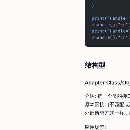
}
print
(
"Handle=
>
handle
()
.
"
\n
"
print
(
"Handle=
>
handle
()
.
"
\n
"
结构型
Adapter Class/
介绍: 把一个类的接
原本因接口不匹配或
外部请求方式一样，
应用场景: