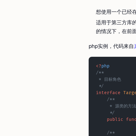
想使用一个已经
适用于第三方库的
的情况下，在前
php实例，代码来自
<?
php
/** 
 * 目标角色
 */
interface
 Targ
    /** 
     * 源
     */
    public
 fun
    /** 