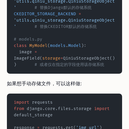
'utils.qiniu_storage.QiniuStorageObject
'
	# 替换Django默认的存储系统
CKEDITOR_STORAGE_BACKEND
 =
'utils.qiniu_storage.QiniuStorageObject
'
	# 替换CKEDITOR默认的存储系统
# models.py
class
 MyModel
(
models
.
Model
):
  image 
=
ImageField(
storage
=
QiniuStorageObject()
)	
# 或者仅在指定的字段使用该存储系统	
如果想手动存储文件，可以这样做:
import
 requests
from
 django.core.files.storage 
import
default_storage
response 
=
 requests.get(
'img_url'
)