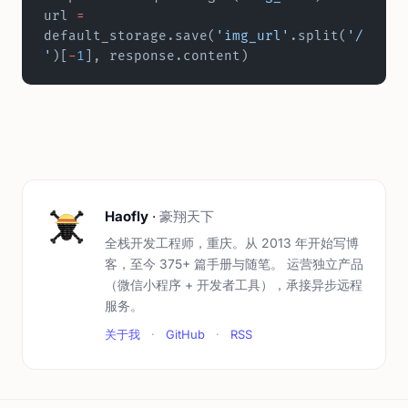
url 
=
default_storage.save(
'img_url'
.split(
'/
'
)[
-
1
], response.content)
Haofly
·
豪翔天下
全栈开发工程师，重庆。从 2013 年开始写博
客，至今 375+ 篇手册与随笔。 运营独立产品
（微信小程序 + 开发者工具），承接异步远程
服务。
关于我
·
GitHub
·
RSS