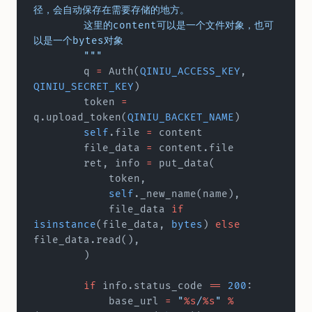
径，会自动保存在需要存储的地方。
        这里的content可以是一个文件对象，也可
以是一个bytes对象
        """
        q 
=
 Auth(
QINIU_ACCESS_KEY
, 
QINIU_SECRET_KEY
)
        token 
=
q.upload_token(
QINIU_BACKET_NAME
)
        self
.file 
=
 content
        file_data 
=
 content.file
        ret, info 
=
 put_data(
            token,
            self
._new_name(name),
            file_data 
if
isinstance
(file_data, 
bytes
) 
else
file_data.read(),
        )
        if
 info.status_code 
==
 200
:
            base_url 
=
 "
%s
/
%s
"
 %