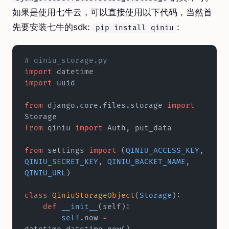
如果是使用七牛云，可以直接使用以下代码，当然首
先要安装七牛的sdk:
:
pip install qiniu
# qiniu_storage.py
import
 datetime
import
 uuid
from
 django.core.files.storage 
import
Storage
from
 qiniu 
import
 Auth, put_data
from
 settings 
import
 (
QINIU_ACCESS_KEY
, 
QINIU_SECRET_KEY
, 
QINIU_BACKET_NAME
, 
QINIU_URL
)
class
 QiniuStorageObject
(
Storage
):
    def
 __init__
(self):
        self
.now 
=