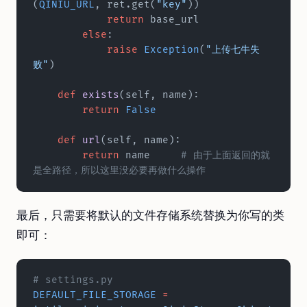
(
QINIU_URL
, ret.get(
"key"
))
            return
 base_url
        else
:
            raise
 Exception
(
"上传七牛失
败"
)
    def
 exists
(self, name):
        return
 False
    def
 url
(self, name):
        return
 name	
# 由于上面返回的就
是全路径，所以这里没必要再做什么操作
最后，只需要将默认的文件存储系统替换为你写的类
即可：
# settings.py
DEFAULT_FILE_STORAGE
 =