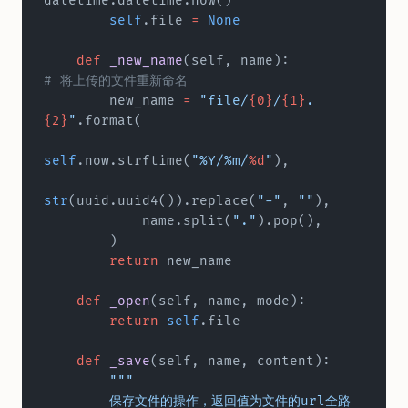
datetime.datetime.now()
        self
.file 
=
 None
    def
 _new_name
(self, name):		
# 将上传的文件重新命名
        new_name 
=
 "file/
{0}
/
{1}
.
{2}
"
.format(
self
.now.strftime(
"%Y/%m/
%d
"
),
str
(uuid.uuid4()).replace(
"-"
, 
""
),
            name.split(
"."
).pop(),
        )
        return
 new_name
    def
 _open
(self, name, mode):
        return
 self
.file
    def
 _save
(self, name, content):
        """
        保存文件的操作，返回值为文件的url全路