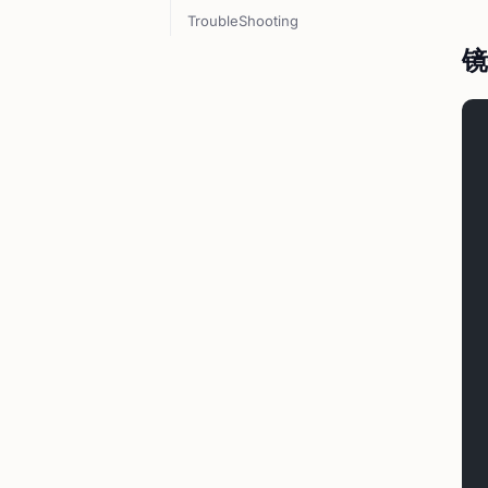
TroubleShooting
镜