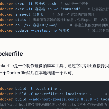
docker
 exec
 -it
 容器名
 bash
  # ssh进一个容器
docker
 exec
 -it
 容器名
 sh
 -c
 "command"
	# 让容器执
docker
 inspect
 容器名
	# 查看一个容器的详细信息
docker
 stats
 # 查看所有容器的运行时信息，包括cpu占用，内存
docker
 cp
 ./xx
 容器ID:/www/
	# 将宿主机的文件拷贝
docker
 update
 --restart=no
 容器名
	# 禁止容器
ckerfile
ockerfile是一个制作镜像的脚本工具，通过它可以比直接拷
一个Dockerfile然后在本地构建一个即可。
docker
 build
 -t
 local:mine
 .
docker
 build
 -f
 Dockerfile123
 local:mine
 .
 
docker
 build
 --add-host=google.com:8.8.8.8
 -t
 loc
阶段的add-host仅仅用于构建阶段，这个hosts是不会打包进镜像的