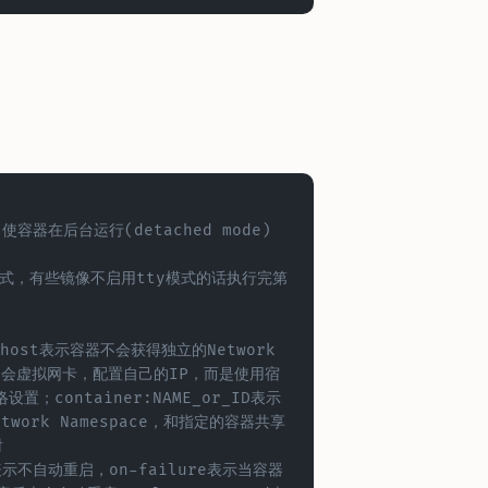
					# 使容器在后台运行(detached mode)
器将不会虚拟网卡，配置自己的IP，而是使用宿
置；container:NAME_or_ID表示
work Namespace，和指定的容器共享
射