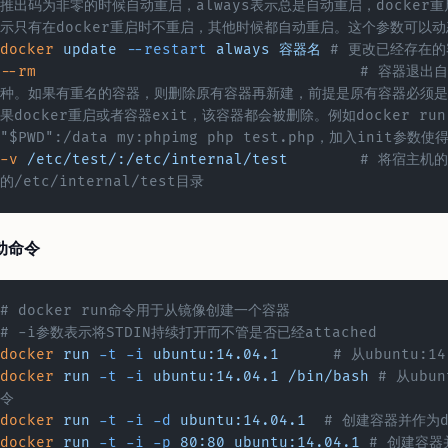
推出码为非零的时候自动重启，always表示总是自动重启，docker重启
示只有在docker重启时不重启，其他时候都自动重启。这个参数可以
docker
 update
 --restart
 always
 容器名
 # 更改已经存在
--rm
					# 容器退出自动删除，很适合直接用容器跑脚本的那
种。如果有重名的容器，则删除原有容器再新建，前提是原有容器必须是
果docker重启或者容器exit，该容器都会被删除。例如docker run -i
"$PWD":/data my:phpimg php test.php，加入init参数
-v
 /etc/test/:/etc/internal/test
	# 将宿主机的/etc/test目录挂载到容器内部
的/etc/internal/test目录
动命令
# docker run命令用于从镜像创建一个容器
# -i参数表示将STDIN持续打开而不管是否已经attached
docker
 run
 -t
 -i
 ubuntu:14.04.1
      # 从ubuntu:
docker
 run
 -t
 -i
 ubuntu:14.04.1
 /bin/bash
 # 从ubu
令
docker
 run
 -t
 -i
 -d
 ubuntu:14.04.1
  # 创建容器并作为d
docker
 run
 -t
 -i
 -p
 80:80
 ubuntu:14.04.1
 # 创建容