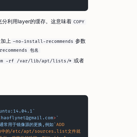
充分利用layer的缓存。这意味着
COPY
给加上
参数
–no-install-recommends
-recommends 包名
或者
rm -rf /var/lib/apt/lists/*
untu:14.04.1`
<
haoflynet@gmail.com
>
`
通常用于镜像源的更换,例如`
ADD
中的/etc/apt/sources.list文件就