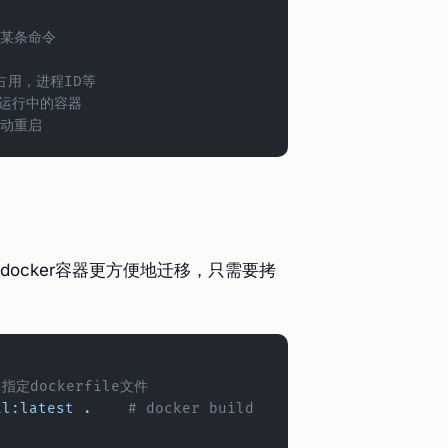
行某条命令
占用，进程ID等
到运行中的容器
自动重启
贝docker容器更方便地迁移，只需要拷
	# 指定dockerfile文件
al:latest
 .
	# docker build