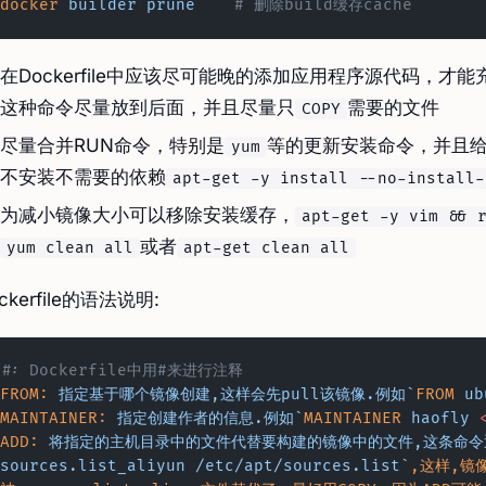
docker
 builder
 prune
	# 删除build缓存cache
在Dockerfile中应该尽可能晚的添加应用程序源代码，才能
这种命令尽量放到后面，并且尽量只
需要的文件
COPY
尽量合并RUN命令，特别是
等的更新安装命令，并且
yum
不安装不需要的依赖
apt-get -y install --no-install
为减小镜像大小可以移除安装缓存，
apt-get -y vim && 
或者
yum clean all
apt-get clean all
ckerfile的语法说明:
#: Dockerfile中用#来进行注释
FROM:
 指定基于哪个镜像创建,这样会先pull该镜像.例如`
FROM
 ub
MAINTAINER:
 指定创建作者的信息.例如`
MAINTAINER
 haofly 
ADD:
 将指定的主机目录中的文件代替要构建的镜像中的文件,这条命令
sources.list_aliyun /etc/apt/sources.list`
,这样,镜像