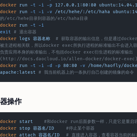
docker
 run
 -t
 -i
 -p
 127.0.0.1:80:80
 ubuntu:14.04.
docker
 run
 -t
 -i
 -v
 /etc/hehe/:/etc/haha
 ubuntu:1
的/etc/hehe目录到容器的/etc/haha目录
docker
 run
 -t
 -i
exit
 # 退出容器
docker
 logs
 容器名称
  # 获取容器的输出信息，但是通过docke
被主进程相关联，所以docker exec所执行进程的标准输出不会进入
负责应用本身的标准输出，不包括docker exec衍生进程的标准输出
(http://docs.daocloud.io/allen-docker/docker-exec
docker
 run
 -t
 -i
 -d
 -p
 80:80
 -v
 /home/haofly/dock
apache:latest
 # 我当前机器上的一条执行自己创建的镜像的命令
器操作
docker
 start
	#和docker run后面参数一样，只是它是重启
docker
 stop
 容器名/ID
	#停止某个容器
docker
 attach
 容器名/ID
	# 直接进入容器，查看容器当前的标