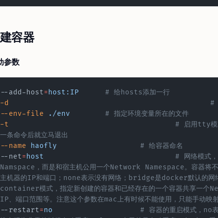
建容器
动参数
--add-host
=
host:IP
	# 给hosts添加一行
-d
	
--env-file
 ./env
	# 指定环境变量所在的文件
-t
					# 启用tty模式，有些镜像不启用tty模式的话执行完第
一条命令后就立马退出
--name
 haofly
			# 给容器命名
--net
=
host
				# 网络模式，host表示容器不会获得独立的Network 
Namspace，而是和宿主机公用一个Network Namespace。容
主机器的IP和端口；none表示没有网络；bridge是docker默认的网络设
container模式，指定新创建的容器和已经存在的一个容器共享一个Net
IP、端口范围等。注意这个参数在mac上有时候不能使用，只能手动映
--restart
=
no
			# 容器的重启模式，no表示不自动重启，on-failure表示当容器