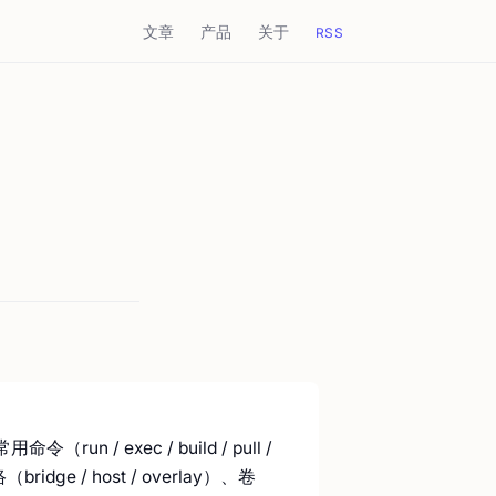
文章
产品
关于
RSS
/ exec / build / pull /
idge / host / overlay）、卷