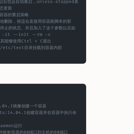
后也会自动重启，unless-stopped表
动态更新
的容器的重启策略
停止的状态。并且加入了这个参数以后如
t --init --rm -v 
使得其能够使用Ctrl + C退出
14.04.1镜像创建一个容器
ntu:14.04.1创建容器并在容器中执行命
aemon运行
器并映射容器的80端口到主机的80端口