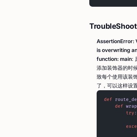
TroubleShoot
AssertionError:
is overwriting a
function: main
:
添加装饰器的时
致每个使用该装
了，可以这样设置
def
 route_de
    def
 wrap
        try
:
        e