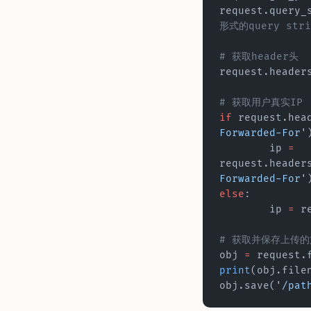
形式的query stri
# 获取header头
request.header
# 获取用户真实IP
if
 request.hea
Forwarded-For'
	ip 
=
request.header
Forwarded-For'
else
:
	ip 
=
 r
# 获取并保存上传的
obj 
=
 request.
print
(obj.file
obj.save(
'/pat