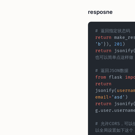
resposne
# 返回指定状态码
return
 make_re
'b'
}), 
201
)
return
 jsonify
也可以简单点这样做
# 返回JSON数据
from
 flask 
imp
return
jsonify(
userna
email
=
'asd'
)
return
 jsonify
g.user.usernam
# 允许CORS，可以
以全局设置如下这个