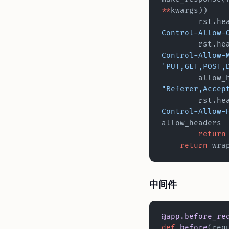
**
kwargs))
        rst
Control-Allow-
        rst
Control-Allow-
'PUT,GET,POST,
        al
"Referer,Accep
        rst
Control-Allow-
allow_headers
        return
    return
 wra
中间件
@app.before_re
def
 before
(req