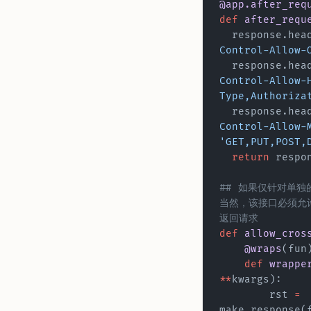
@app.after_req
def
 after_requ
  response.he
Control-Allow-
  response.he
Control-Allow-
Type,Authoriza
  response.he
Control-Allow-
'GET,PUT,POST,
  return
 respo
## 如果仅针对单
当然，该接口必须允许
返回请求
def
 allow_cros
    @wraps
(fun
    def
 wrappe
**
kwargs):
        rst 
=
make_response(