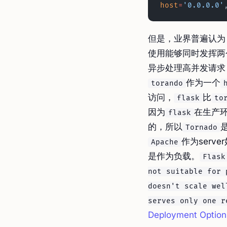
host
=
'0.0.0.0'
但是，业界普遍认为
使用能够同时发挥两
异步处理高并发请求
作为一个
torando
访问，
比
flask
to
因为
在生产
flask
的，所以
Tornado
作为serv
Apache
是作为负载。
Flask
not suitable for 
doesn't scale wel
serves only one r
Deployment Option