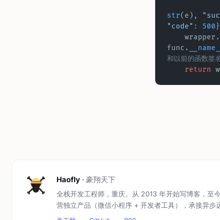
str
(e), 
"suc
"code"
: 
500
}
    wrapper.
func.
__name_
和以前的函数签
    return
 w
Haofly
·
豪翔天下
全栈开发工程师，重庆。从 2013 年开始写博客，至今 
营独立产品（微信小程序 + 开发者工具），承接异步