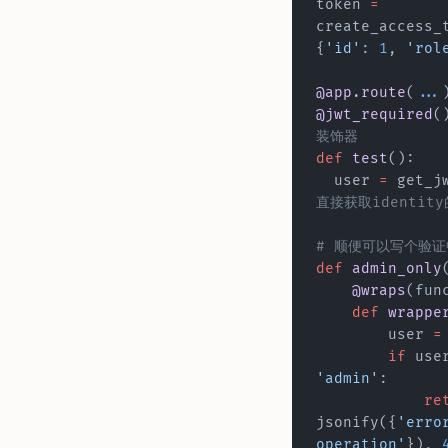
token 
=
create_access_
{
'id'
: 
1
, 
'rol
@app.route
(
...
@jwt_required
装饰器
def
 test
():
  user 
=
直接获取identit
# 顺便可以写个验
def
 admin_only
    @wraps
(fun
    def
 wrappe
        user 
=
        if
 use
'admin'
:
        
jsonify({
'erro
operation'
}), 