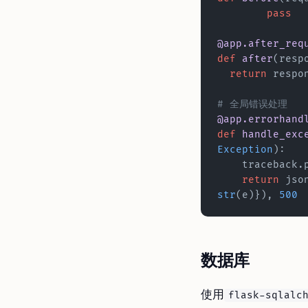
	pass
@app.after_req
def
 after
(resp
  return
 respo
# 全局错误处理
@app.errorhand
def
 handle_exc
Exception
):
    tracebac
    return
 jso
str
(e)}), 
500
数据库
使用
flask-sqlalc