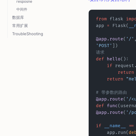
resposne
中间件
数据库
from
 flask 
imp
常用扩展
app 
=
 Flask(
__
TroubleShooting
@app.route
(
'/'
'POST'
])
请求
def
 hello
():
    if
 request
        return
    return
 "He
# 带参数的路由
@app.route
(
'/<
def
 func
(usern
@app.route
(
'/p
if
 __name__
 ==
    app.run(
de