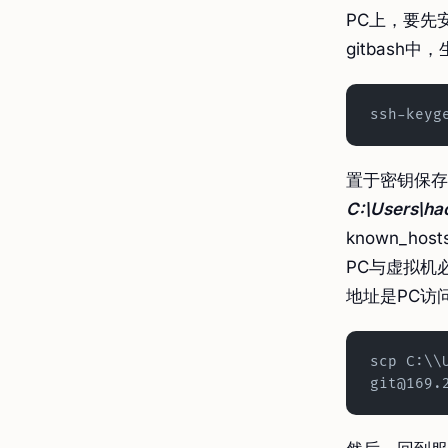
PC上，要先安装
gitbash中
ssh-keyg
置于密钥保存
C:\Users\hao
known_h
PC与虚拟机必
地址是PC访
scp C:\\
git@169.