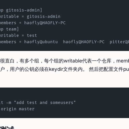
]
group gitosis-admin]
        writable = gitosis-admin
        members = haofly@HAOFLY-PC
roup team]
       writable = test
        members = haofly@ubuntu  haofly@HAOFLY-PC  pitter
直白，有多个组，每个组的writable代表一个仓库，memb
户，用户的公钥必须在keydir文件夹内。 然后把配置文件pu
.
it -m "add test and someusers"
 origin master