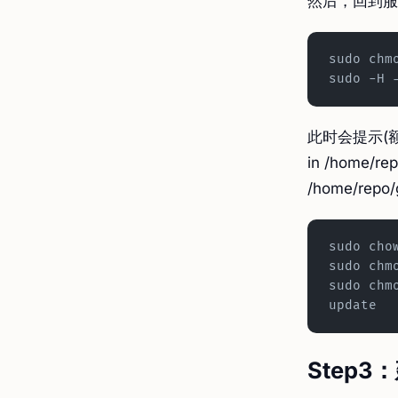
然后，回到服
sudo chm
sudo -H 
此时会提示(额，我
in /home/repo
/home/repo
sudo cho
sudo chm
sudo chm
update
Step