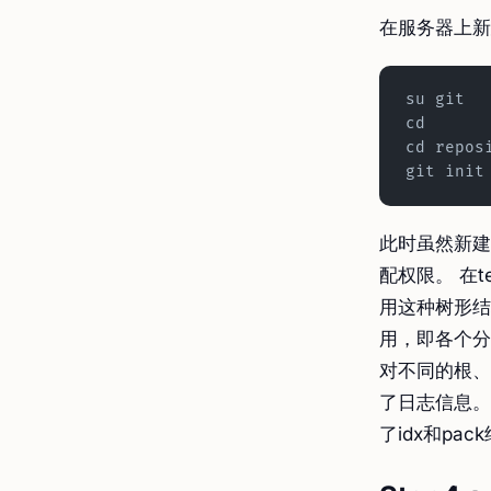
在服务器上新
su git
cd
cd repos
git init
此时虽然新建
配权限。 在t
用这种树形结
用，即各个分支
对不同的根、
了日志信息。 
了idx和p