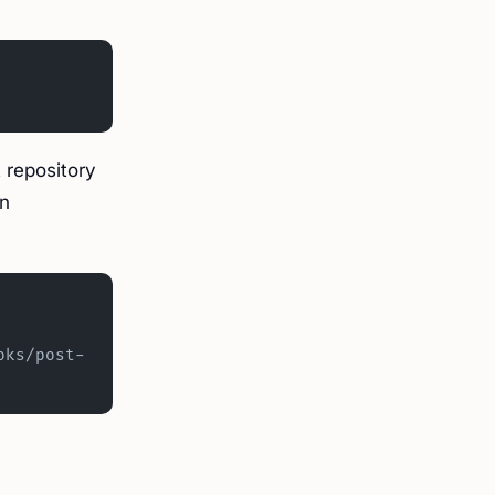
pository
in
oks/post-