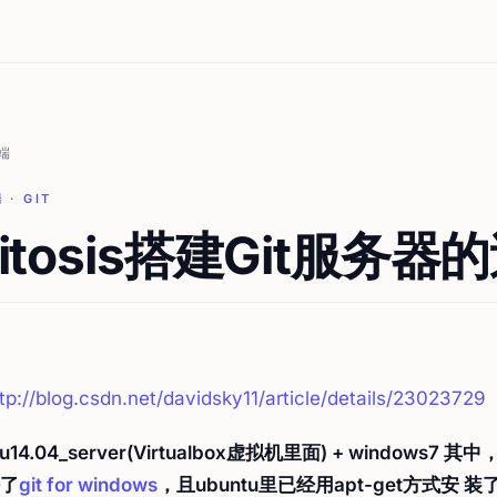
端
 · GIT
itosis搭建Git服务器
tp://blog.csdn.net/davidsky11/article/details/23023729
14.04_server(Virtualbox虚拟机里面) + windows7 其中
了
git for windows
，且ubuntu里已经用apt-get方式安 装