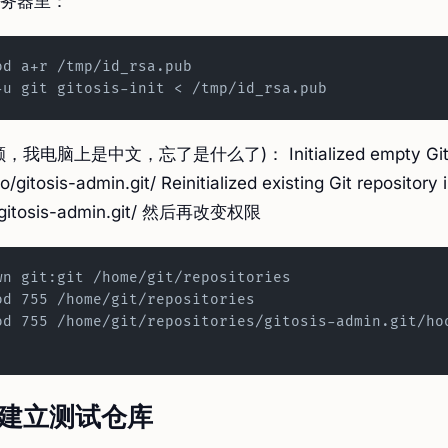
务器里：
od a+r /tmp/id_rsa.pub
-u git gitosis-init < /tmp/id_rsa.pub
电脑上是中文，忘了是什么了)： Initialized empty Git re
/gitosis-admin.git/ Reinitialized existing Git repository 
/gitosis-admin.git/ 然后再改变权限
wn git:git /home/git/repositories
od 755 /home/git/repositories
od 755 /home/git/repositories/gitosis-admin.git/ho
3：建立测试仓库