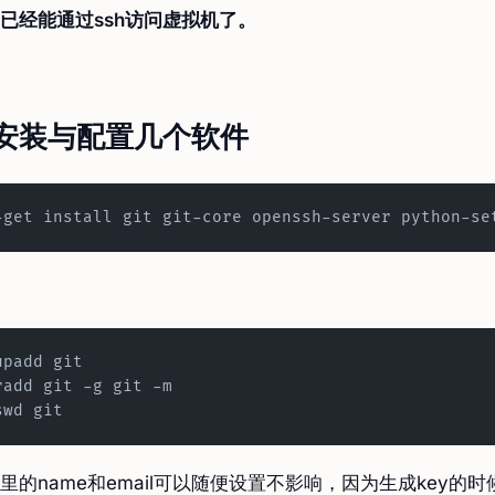
已经能通过ssh访问虚拟机了。
1：安装与配置几个软件
-get install git git-core openssh-server python-se
upadd git
radd git -g git -m
swd git
里的name和email可以随便设置不影响，因为生成key的