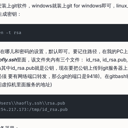
上git软件，windows就装上git for windows即可，linu
，生成密钥：
en -t rsa
在哪儿和密码的设置，默认即可。要记住路径，在我的PC
fly.ssh
里面，该文件夹内有三个文件： id_rsa, id_rsa.pub,
osts其中id_rsa.pub就是公钥，现在要把公钥上传到git服务
须 要有网络端口转发，那么git的端口是9418)。在gitbash
问虚拟机里面服务的地址)
Users\\haofly.ssh\\rsa.pub 
254.217.173:/tmp/id_rsa.pub