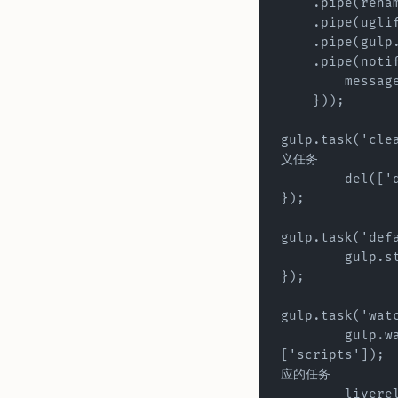
    .pipe(re
    .pipe(ugl
    .pipe(gu
    .pipe(not
        
    }));
gulp.task('clean
义任务
	del(['
});
gulp.task('def
	gulp.
});
gulp.task('wat
	gulp.watch('app/js/index.js', 
['scripts']);	# 见识文件，当监控的文件变化时执行相
应的任务
	livere