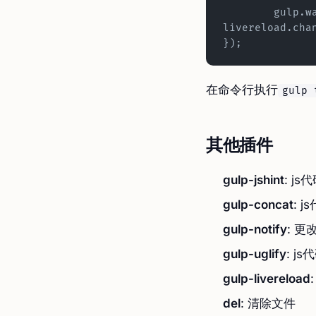
	gulp.watch(['dist/**']).on('change', 
livereload.cha
});
在命令行执行
gulp 
其他插件
gulp-jshint
: j
gulp-concat
: 
gulp-notify
: 更
gulp-uglify
: j
gulp-livereload
del
: 清除文件