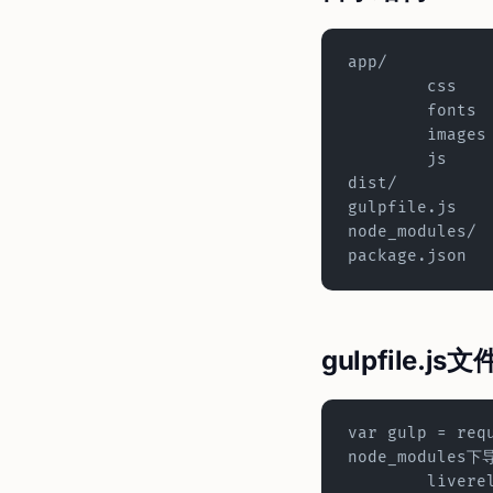
	css
	fonts
	images
	js
gulpfile.js
node_modules/
package.json
gulpfile.js文
var gulp = requi
node_modules
	livereload = require('gulp-