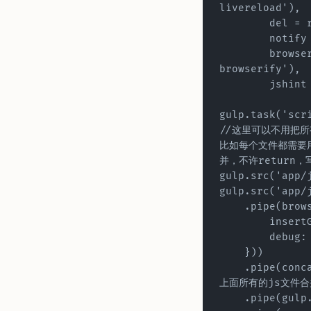
livereload'),
	del =
	notif
	browserify = require('gulp-
browserify'),
	jshin
gulp.task('scr
//这里可以不用把所
比如每个文件都需要
并，不许return，
gulp.src('app/
gulp.src('app/
    .pipe(bro
        i
        
    }))
    .pipe(concat('base.js'))        // 这是把
上面所有的js文件
    .pipe(gu