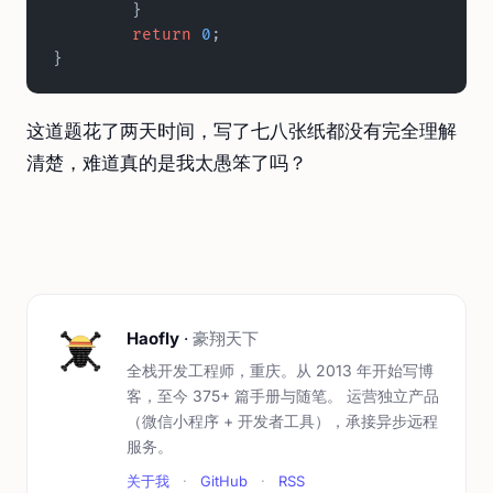
	}  
	return
 0
;  
}
这道题花了两天时间，写了七八张纸都没有完全理解
清楚，难道真的是我太愚笨了吗？
Haofly
·
豪翔天下
全栈开发工程师，重庆。从 2013 年开始写博
客，至今 375+ 篇手册与随笔。 运营独立产品
（微信小程序 + 开发者工具），承接异步远程
服务。
关于我
·
GitHub
·
RSS