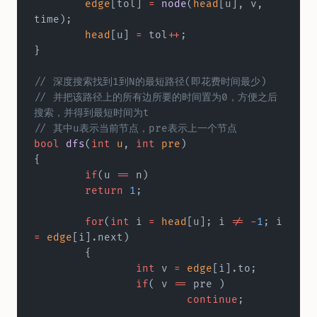
	edge
[tol] 
=
 node
(
head
[u], v, 
time);  
	head
[u] 
=
 tol
++
;  
}
// 深度搜索找到1到N的最短路径(即花费时间最少)  
// 并把该路径上的所有边所要的时间置为0，方便之后
搜索，并得到最短时间为t  
// 其中u表示当前节点，pre表示上一个节点  
bool
 dfs
(
int
 u
, 
int
 pre
)  
{  
	if
(u 
==
 n)  
      	return
 1
;  
	for
(
int
 i 
=
 head
[u]; i 
!=
 -
1
; i 
=
 edge
[i].next)  
	{  
		int
 v 
=
 edge
[i].to;  
		if
( v 
==
 pre )  
			continue
;  