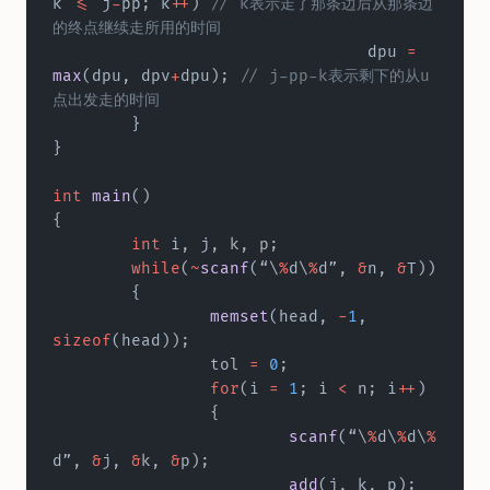
k 
<=
 j
-
pp; k
++
)
 // k表示走了那条边后从那条边
的终点继续走所用的时间  
				dpu 
=
max
(dpu, dpv
+
dpu);
 // j-pp-k表示剩下的从u
点出发走的时间  
	}  
}
int
 main
()  
{  
	int
 i, j, k, p;  
	while
(
~
scanf
(“\
%
d\
%
d”, 
&
n, 
&
T))  
	{  
		memset
(head, 
-
1
, 
sizeof
(head));  
		tol 
=
 0
;  
		for
(i 
=
 1
; i 
<
 n; i
++
)  
		{  
			scanf
(“\
%
d\
%
d\
%
d”, 
&
j, 
&
k, 
&
p);  
			add
(j, k, p);  