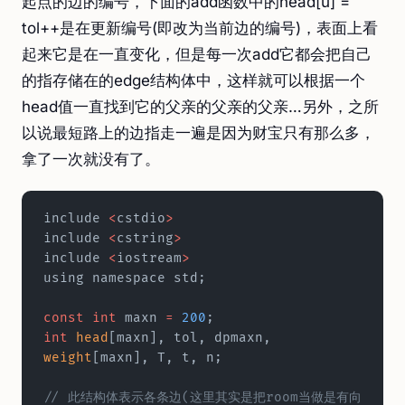
起点的边的编号，下面的add函数中的head[u] =
tol++是在更新编号(即改为当前边的编号)，表面上看
起来它是在一直变化，但是每一次add它都会把自己
的指存储在的edge结构体中，这样就可以根据一个
head值一直找到它的父亲的父亲的父亲…另外，之所
以说最短路上的边指走一遍是因为财宝只有那么多，
拿了一次就没有了。
include 
<
cstdio
>
include 
<
cstring
>
include 
<
iostream
>
using namespace std;
const
 int
 maxn 
=
 200
;  
int
 head
[maxn], tol, dpmaxn, 
weight
[maxn], T, t, n;
// 此结构体表示各条边(这里其实是把room当做是有向