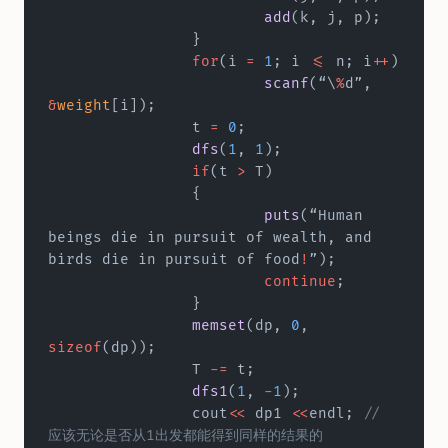
			add
(k, j, p);  
		}  
		for
(i 
=
 1
; i 
<=
 n; i
++
)  
			scanf
(“\
%
d”, 
&
weight
[i]);  
		t 
=
 0
;  
		dfs
(
1
, 
1
);  
		if
(t 
>
 T)  
		{  
			puts
(“Human 
beings die in pursuit of wealth, and 
birds die in pursuit of food
!
”);  
			continue
;  
		}  
		memset
(dp, 
0
, 
sizeof
(dp));  
		T 
-=
 t;  
		dfs1
(
1
, 
-
1
);  
		cout
<<
 dp1 
<<
endl;
 // 
应该无论是否从1出发都能得到同样的结果的  