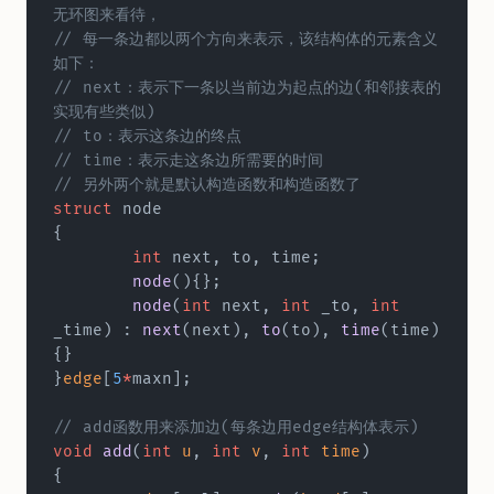
无环图来看待，  
// 每一条边都以两个方向来表示，该结构体的元素含义
如下：  
// next：表示下一条以当前边为起点的边(和邻接表的
实现有些类似) 
// to：表示这条边的终点  
// time：表示走这条边所需要的时间  
// 另外两个就是默认构造函数和构造函数了  
struct
 node  
{  
	int
 next, to, time;  
  	node
(){};  
	node
(
int
 next, 
int
 _to, 
int
_time) : 
next
(next), 
to
(to), 
time
(time)
{}  
}
edge
[
5
*
maxn];
// add函数用来添加边(每条边用edge结构体表示)  
void
 add
(
int
 u
, 
int
 v
, 
int
 time
)  
{  