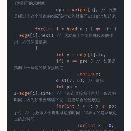
T为剩下的总时间  
		dpu 
=
 weight
[u];
 // 只要
是经过了这个节点的都应该把它的财宝即weight加起来  
	for
(
int
 i 
=
 head
[u]; i 
!=
 -
1
; i 
=
 edge
[i].next)
 // 这就是上面使用邻接表的作
用，方便深度搜索  
	{  
		int
 v 
=
 edge
[i].to;  
		if
( v 
==
 pre )
 // 如果是
指向上一条边的就直接略过  
			continue
;  
		dfs1
(v, u);
 // 递归   	
		int
 pp 
=
2
*
edge
[i].time;
 // 与u点直接相连的那一条边的
时间，因为如果要继续下去，就必然会经过该边  
		for
(
int
 j 
=
 T; j 
>=
 pp; 
j–)
 // j必须大于走那条边的时间，它表示的是从该边
走的总时间  
			for
(
int
 k 
=
 0
; 