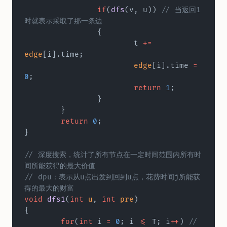
		if
(
dfs
(v, u))
 // 当返回1
时就表示采取了那一条边  
		{  
			t 
+=
edge
[i].time;  
			edge
[i].time 
=
0
;  
			return
 1
;  
		}  
	}  
	return
 0
;
}
// 深度搜索，统计了所有节点在一定时间范围内所有时
间所能获得的最大价值  
// dpu：表示从u点出发到回到u点，花费时间j所能获
得的最大的财富  
void
 dfs1
(
int
 u
, 
int
 pre
)  
{  
	for
(
int
 i 
=
 0
; i 
<=
 T; i
++
)
 // 