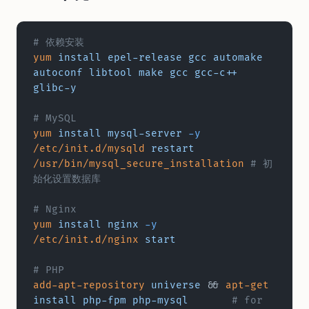
# 依赖安装
yum
 install
 epel-release
 gcc
 automake
autoconf
 libtool
 make
 gcc
 gcc-c++
glibc-y
# MySQL
yum
 install
 mysql-server
 -y
/etc/init.d/mysqld
 restart
/usr/bin/mysql_secure_installation
 # 初
始化设置数据库
# Nginx
yum
 install
 nginx
 -y
/etc/init.d/nginx
 start
# PHP
add-apt-repository
 universe
 && 
apt-get
install
 php-fpm
 php-mysql
	# for 