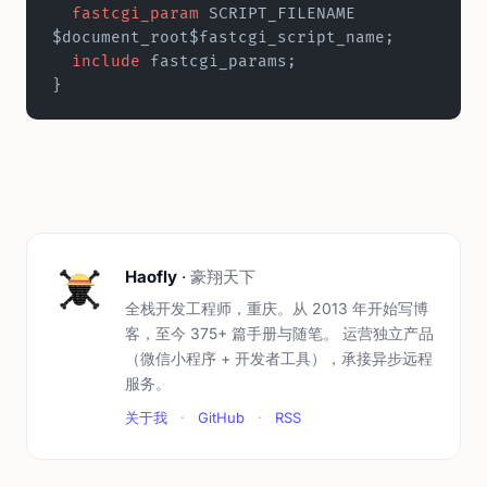
  fastcgi_param 
SCRIPT_FILENAME 
$document_root$fastcgi_script_name;  
  include 
fastcgi_params;  
}
Haofly
·
豪翔天下
全栈开发工程师，重庆。从 2013 年开始写博
客，至今 375+ 篇手册与随笔。 运营独立产品
（微信小程序 + 开发者工具），承接异步远程
服务。
关于我
·
GitHub
·
RSS