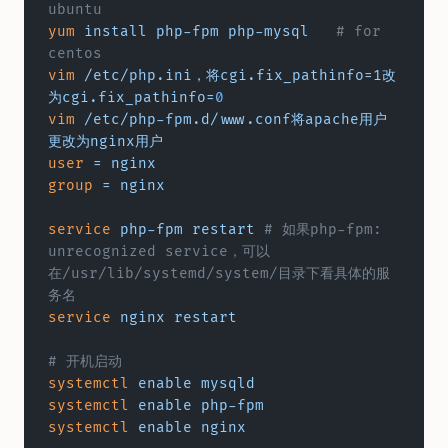
ubuntu
yum
 install
 php-fpm
 php-mysql
	# for 
centos
vim
 /etc/php.ini，将cgi.fix_pathinfo=1改
为cgi.fix_pathinfo=
0
vim
 /etc/php-fpm.d/www.conf将apache用户
更改为nginx用户
user
 =
 nginx
group
 =
 nginx
service
 php-fpm
 restart
	# 如果php-fpm: 
unrecognized service，可以
在/usr/lib/systemd/system/目录下看具体的服
务名
service
 nginx
 restart
# 开机启动
systemctl
 enable
 mysqld
systemctl
 enable
 php-fpm
systemctl
 enable
 nginx