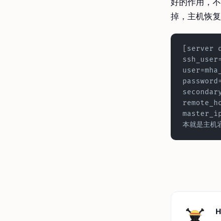
好的作用，不
掉，主机恢
[server 
ssh_user
user=mha
password
secondar
remote_
master_i
本就是主机
H