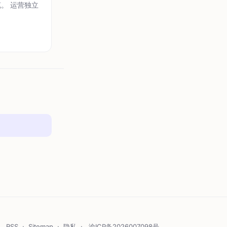
笔。 运营独立
RSS
·
Sitemap
·
隐私
·
渝ICP备2026007098号