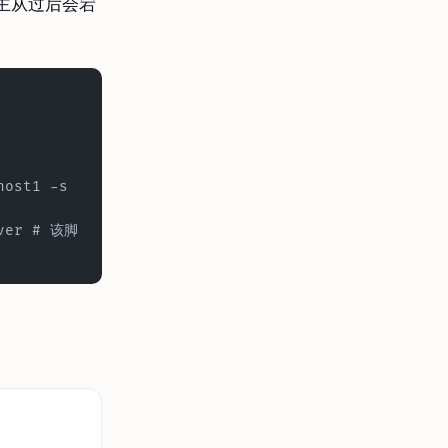
主从过后会宕
ost1 -s 
over # 该脚