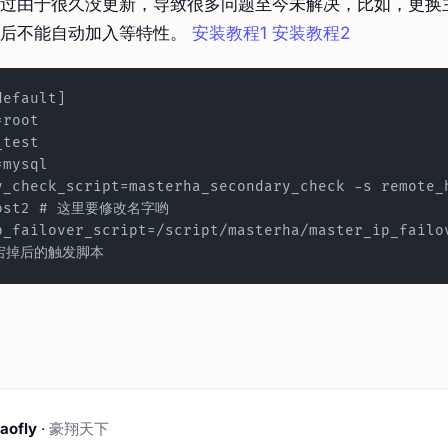
过由于很久没更新，导致很多问题至今未解决，比如，更换
复后不能自动加入等特性。
安装教程1
安装教程2
default]
=root
_test
=mysql
y_check_script=masterha_secondary_check -s remote_h
host2 # 这里要修改名字哟
p_failover_script=/script/masterha/master_ip_fail
宕掉后的触发脚本
aofly
·
豪翔天下