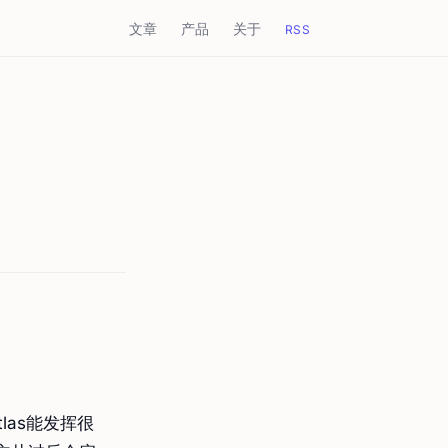
文章
产品
关于
RSS
las能发挥很