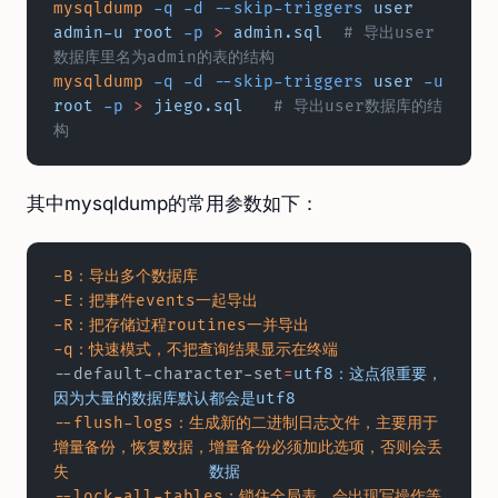
mysqldump
 -q
 -d
 --skip-triggers
 user
admin-u
 root
 -p
 >
 admin.sql
  # 导出user
数据库里名为admin的表的结构
mysqldump
 -q
 -d
 --skip-triggers
 user
 -u
root
 -p
 >
 jiego.sql
   # 导出user数据库的结
构
其中mysqldump的常用参数如下：
-B：导出多个数据库
-E：把事件events一起导出
-R：把存储过程routines一并导出
-q：快速模式，不把查询结果显示在终端
--default-character-set
=
utf8：这点很重要，
因为大量的数据库默认都会是utf8
--flush-logs：生成新的二进制日志文件，主要用于
增量备份，恢复数据，增量备份必须加此选项，否则会丢
失
              数据
--lock-all-tables：锁住全局表，会出现写操作等