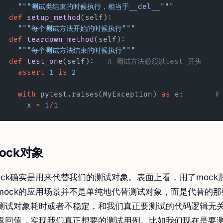
    """测试类结束的时候执行，相当于__del__"""
  def
 setup_method
(self):
    """每个测试方法开始的时候执行"""
  def
 teardown_method
(self):
    """每个测试方法结束的时候执行"""
  def
 test_one
(self):	
# 测试方法必须以test_开头
    assert
 1
 is
 2
    with
 pytest.raises(MyException) 
as
 e:	
#
      x 
=
 1
/
1
ock对象
ock确实是用来代替我们的测试对象。表面上看，用了moc
mock的应用场景并不是单纯地代替测试对象，而是代替的
测试对象耗时或者不稳定，和我们真正要测试的代码逻辑无关
返回值，实现我们真正想要的测试用例。比如我们现在是要测