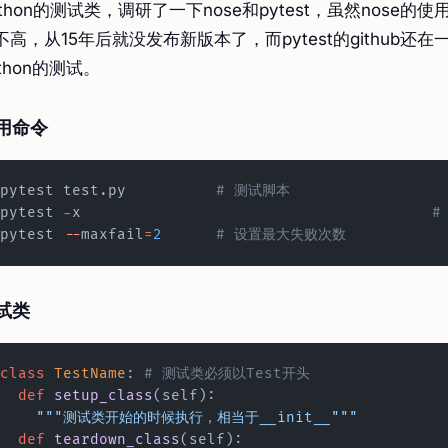
ython的测试类，调研了一下nose和pytest，虽然nose的
不高，从15年后就没发布新版本了，而pytest的github还在
ython的测试。
用命令
pytest test.py		
# 测试脚本
pytest 
-
x					
#
pytest 
--
maxfail
=
2
	# 设置最大失败次数
试类
class
 TestName
:	
# 测试类必须以Test开头
  def
 setup_class
(self):
    """测试类开始的时候执行，相当于__init__"""
  def
 teardown_class
(self):