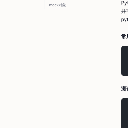
P
mock对象
并
p
常
测