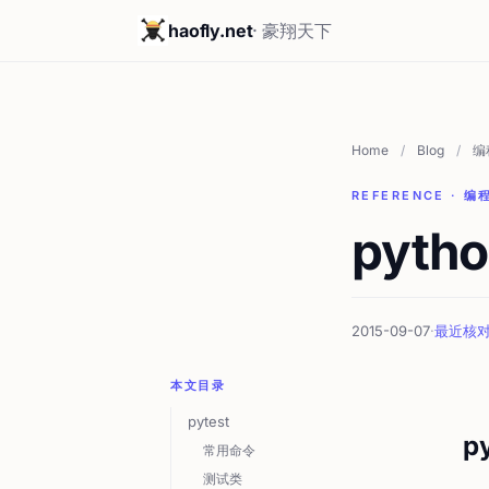
haofly.net
· 豪翔天下
Home
/
Blog
/
编
REFERENCE · 编
pyt
2015-09-07
·
最近核对 2
本文目录
pytest
py
常用命令
测试类