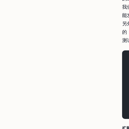
我
能
另
的
测
扩