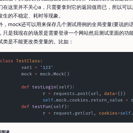
们在这里并不关心a，只需要拿到它的返回值而已，所以可以用
发生的不稳定、耗时等现象。
外，mock还可以用来保存几个测试用例的全局变量(要说的
，只是我现在的场景是需要登录一个网站然后测试里面的功能，只能用m
试类是不能更改类变量的。比如：
class
 TestClass
:
	var1 
=
 '123'
	mock 
=
 mock.Mock()
	def
 testLogin
(self):
		r 
=
 requests.post(url, 
data
=
{})
		self
.mock.cookies.return_value 
=
 
	def
 testFun
(self):
		r 
=
 request.get(url, 
cookies
=
self
展阅读