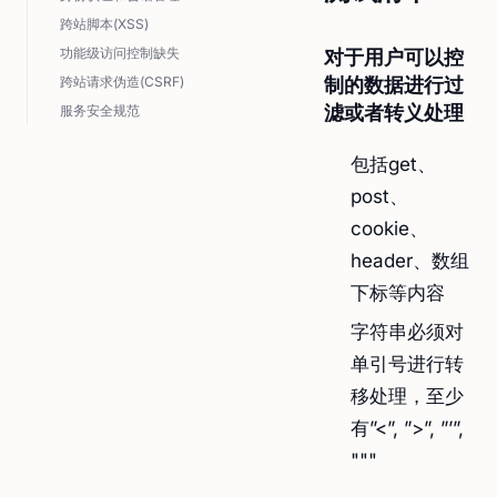
跨站脚本(XSS)
功能级访问控制缺失
对于用户可以控
跨站请求伪造(CSRF)
制的数据进行过
滤或者转义处理
服务安全规范
包括get、
post、
cookie、
header、数组
下标等内容
字符串必须对
单引号进行转
移处理，至少
有”<”, ”>”, ”’”,
"""