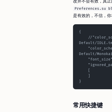
改并不会有效，真正
Preferences.su b
是有效的，不信，你
{
    //"color_scheme": "Packages/Color Scheme - 
Default/IDLE.t
    "color_scheme": "Packages/Color Scheme - 
Default/Monoka
    "font_siz
    "ignored
    [
    ]
}
常用快捷键