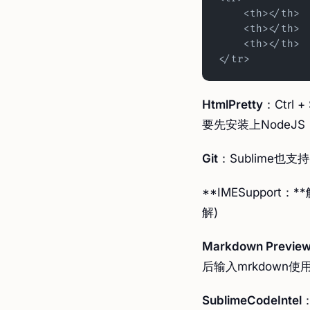
    <th></th>
    <th></th>
    <th></th>
</tr>
HtmlPretty
：Ctrl
要先安装上NodeJS
Git
：Sublime也支
**IMESupport
解)
Markdown Previe
后输入mrkdown使用
SublimeCodeIntel