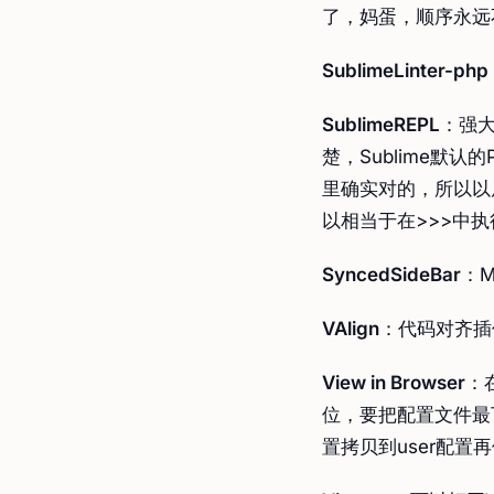
了，妈蛋，顺序永远
SublimeLinter-php
SublimeREPL
：强大
楚，Sublime默认
里确实对的，所以以后直接用
以相当于在>>>中执行输
SyncedSideBar
：
VAlign
：代码对齐插件，
View in Browser
：
位，要把配置文件最下面那
置拷贝到user配置