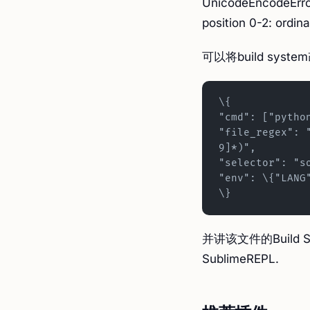
UnicodeEncodeError
position 0-2: ordina
可以将build syst
\{
"cmd": ["pytho
"file_regex": 
9]*)",
"selector": "s
"env": \{"LANG
\}
并讲该文件的Build S
SublimeREPL.