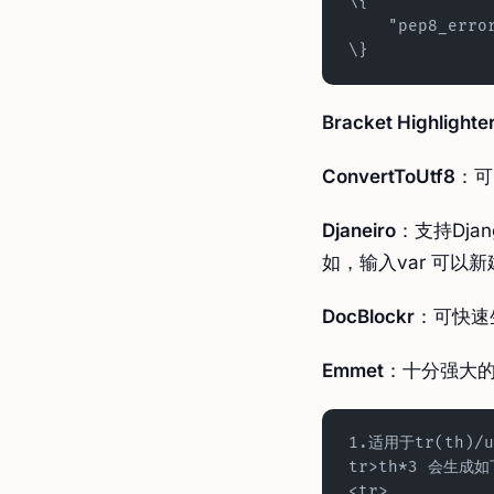
\{
    "pep8_e
\}
Bracket Highlighte
ConvertToUtf8
：可
Djaneiro
：支持Dj
如，输入var 可以新
DocBlockr
：可快速
Emmet
：十分强大的
1.适用于tr(th)/u
tr>th*3 会生成
<tr>