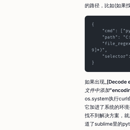
的路径，比如(如果找
{
    "cmd": 
    "path": 
    "file_regex": "^[ ]_File \\"(..._?)\\", line ([0-
9]*)",
    "selecto
}
如果出现_
[Decode er
文件中添加
”encodi
os.system执行
它加进了系统的环境变量
找不到解决方案，就用直
道了sublime里的pyt