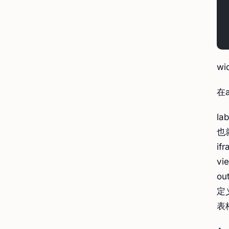
w
在a
la
也
if
v
ou
定
表