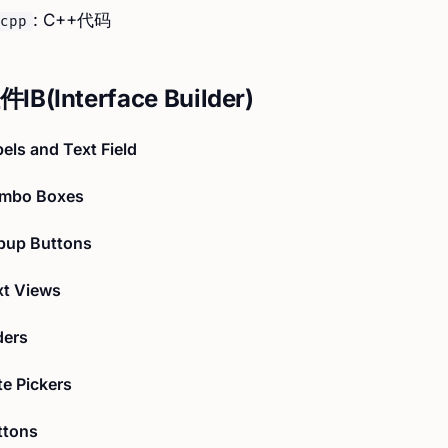
: C++代码
cpp
件IB(Interface Builder)
els and Text Field
mbo Boxes
pup Buttons
xt Views
ders
e Pickers
ttons