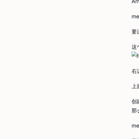
Ar
me
要
这
右
上面
创
那
me