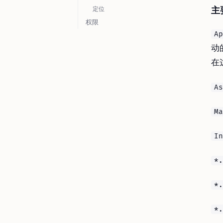
定位
主
权限
Ap
动
在
As
Ma
In
*.
*.
*.