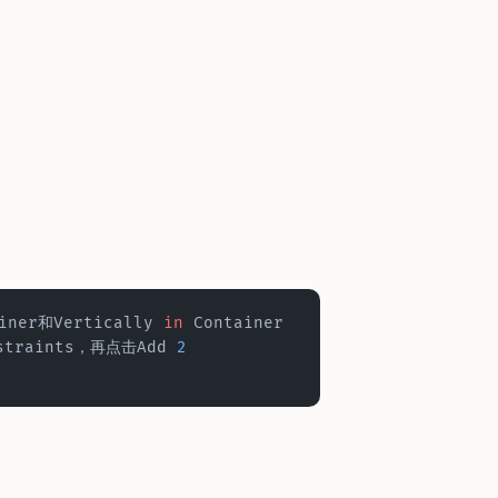
iner和Vertically 
in
 Container
nstraints，再点击Add 
2