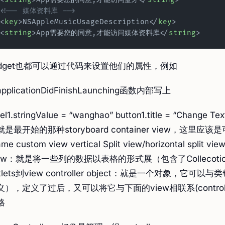
<!-- 媒体资料库 -->
<
key
>NSAppleMusicUsageDescription</
key
> 
<
string
>App需要您的同意,才能访问媒体资料库</
string
>
idget也都可以通过代码来设置他们的属性，例如
pplicationDidFinishLaunching函数内部写上
bel1.stringValue = “wanghao” button1.title = “Change T
就是最开始的那种storyboard container view，这
rame custom view vertical Split view/horizontal spl
iew：就是将一些列的数据以表格的形式展（包含了Collecotion 
tlets到view controller object：就是一个对象，它可以
义），定义了过后，又可以将它与下面的view相联系(control＋拖曳
格