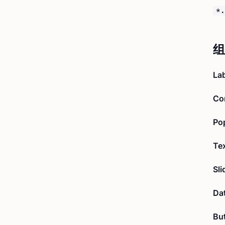
*.
组
Lab
Co
Po
Te
Sli
Dat
Bu