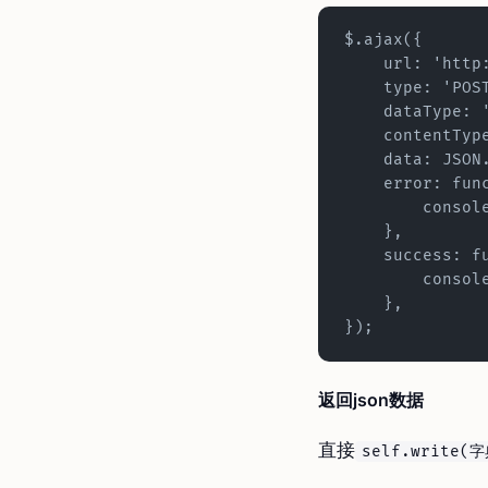
$.ajax({
    url: 'h
    type: 'PO
    dataType:
    contentT
    data: JS
    error: fu
        c
    },
    success:
        
    },
});
返回json数据
直接
self.write(