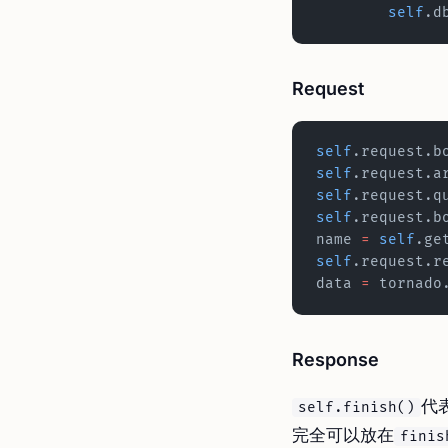
        self
.d
Request
self
self
self
self
name 
=
 self
.ge
self
data 
=
 tornado
Response
代
self.finish()
完全可以放在
finis