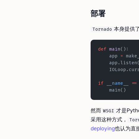
部署
本身提供
Tornado
def
 main
():
    app 
=
 make
    app.listen
    IOLoop.c
if
 __name__
 ==
    main()
然而
才是Py
WSGI
采用这种方式，
Tor
deploying
也认为直