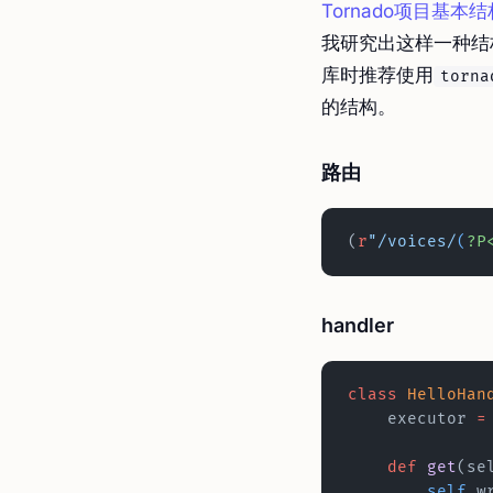
Tornado项目基本结
我研究出这样一种结
库时推荐使用
torna
的结构。
路由
(
r
"/voices/
(
?P
handler
class
 HelloHan
    executor 
=
    def
 get
(se
        self
.w