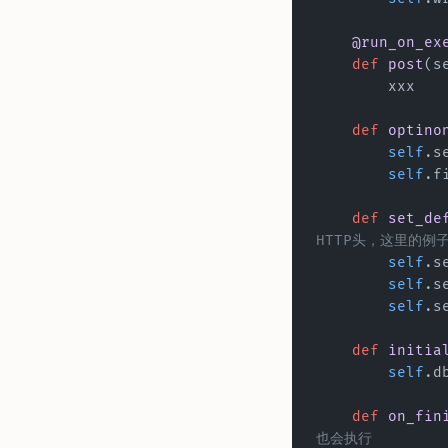
    @run_on_e
    def
 post
(s
        xxx
    def
 optino
        self
.s
        self
.f
    def
 set_de
HTTP头，这里的例
        self
.s
        self
.s
        self
.s
    def
 initia
        self
.d
    def
 on_fin
也会执行