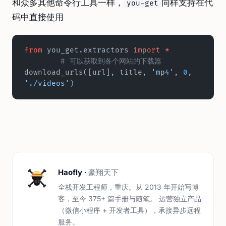
和众多其他命令行工具一样，
同样支持在代
you-get
码中直接使用
from
 you_get.extractors 
import
 *
	# 可以获取到各个网站的下载器
download_urls([url], title, 
'mp4'
, 
0
, 
'./videos'
)
Haofly
·
豪翔天下
全栈开发工程师，重庆。从 2013 年开始写博
客，至今 375+ 篇手册与随笔。 运营独立产品
（微信小程序 + 开发者工具），承接异步远程
服务。