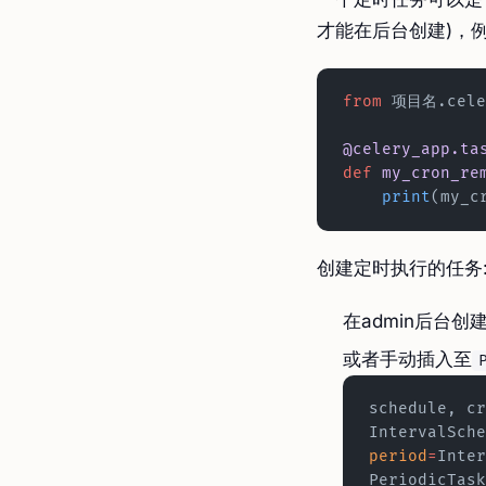
才能在后台创建)，
from
 项目名.cele
@celery_app.ta
def
 my_cron_re
    print
(my_c
创建定时执行的任务
在admin后台创
或者手动插入至
schedule, cr
IntervalSche
period
=
Inter
PeriodicTask