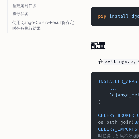
创建定时任务
启动任务
pip
 install
 dj
使用Django-Celery-Result保存定
时任务执行结果
配置
在
settings.py
INSTALLED_APPS
    ...
,
    'django_
)
CELERY_BROKER_
os.path.join(
B
CELERY_IMPORTS
时任务，如果不添加则会出