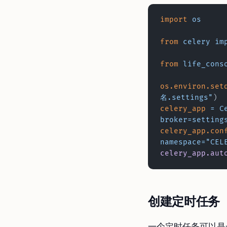
import
 os
from
 celery
 im
from
 life_cons
os.environ.set
名.settings"
)
celery_app
 =
 C
broker=setting
celery_app.con
namespace="CEL
celery_app.aut
创建定时任务
一个定时任务可以是