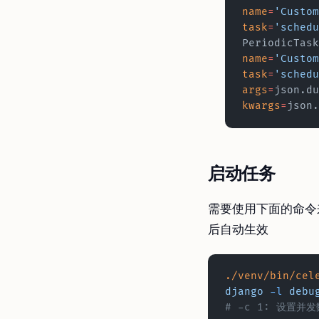
name
=
'Custom
task
=
'schedu
PeriodicTask
name
=
'Custom
task
=
'schedu
args
=
json.du
kwargs
=
json.
启动任务
需要使用下面的命令
后自动生效
./venv/bin/cel
django
 -l
 debu
# -c 1: 设置