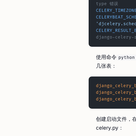
type 错误
CELERY_TIMEZON
CELERYBEAT_SCH
'djcelery.sche
CELERY_RESULT_
django-celer
使用命令
python
几张表：
django_celery_
django_celery_
django_celery_
创建启动文件，
celery.py：