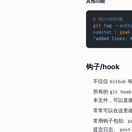
其他功能
# 统计代码行数
git
 log
 --auth
numstat
 |
 gawk
"added lines: 
钩子/hook
不仅仅
Github
所有的
git hook
本文件，可以直
常常可以在这里
常用钩子包括:
p
提交日志、
post