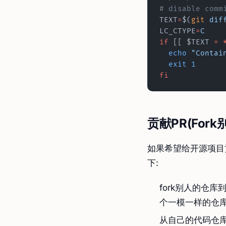
# disable comm
TEXT
=
$(
git
 dif
LC_CTYPE
=
C
if
 [[ $TEXT 
=
 
  echo
 "Contai
  exit
 1
fi
贡献PR(For
如果希望给开源项目
下:
fork别人的仓库
个一模一样的仓
从自己的代码仓库