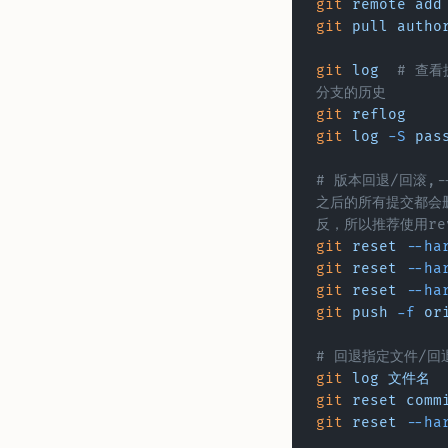
git
 remote
 add
git
 pull
 autho
git
 log
  # 查看
分支的历史
git
 reflog
git
 log
 -S
 pas
# 版本回退/回滚,-
之后的所有提交都会删除
反，所以推荐使用rev
git
 reset
 --ha
git
 reset
 --ha
git
 reset
 --ha
git
 push
 -f
 or
# 回退指定文件/回
git
 log
 文件名
git
 reset
 comm
git
 reset
 --ha