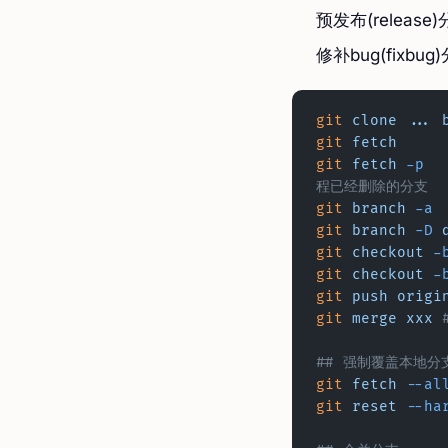
预发布(release
修补bug(fixbug
git
 clone
 ...
 
git
 fetch
git
 fetch
 -p
	
程已经删除的分支
git
 branch
 -a
git
 branch
 -D
 
git
 checkout
 -
git
 checkout
 -
git
 push
 origi
git
 merge
 xxx
 
## 强制覆盖本地分
git
 fetch
 --al
git
 reset
 --ha