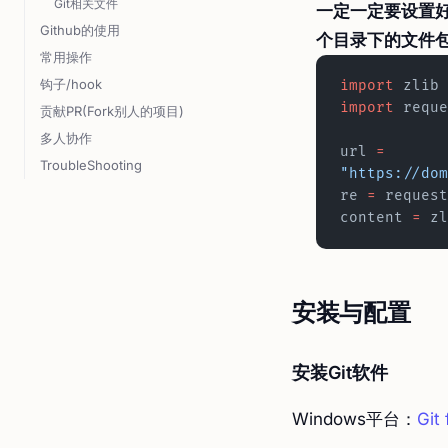
Git相关文件
一定一定要设置好n
Github的使用
个目录下的文件
常用操作
钩子/hook
import
 zlib
import
 reque
贡献PR(Fork别人的项目)
多人协作
url 
=
TroubleShooting
"https://dom
re 
=
 request
content 
=
安装与配置
安装Git软件
Windows平台：
Git