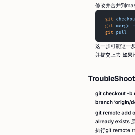
修改并合并到mas
 git
 checkou
 git
 merge
 -
 git
 pull
  
这一步可能这一步
并提交上去 如果
TroubleShoot
git checkout -b
branch ‘origin/d
git remote add o
already exists
原
执行git remote rm