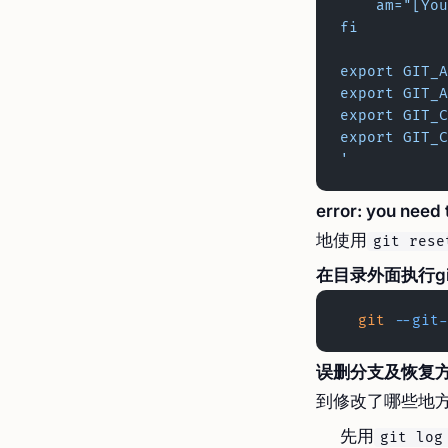
    am="[
fi
export GIT_A
export GIT_A
export GIT_C
export GIT_C
'
error: you need 
地使用
git rese
在目录外面执行gi
  git
 --git-
误删分支及恢复
到修改了哪些地
先用
git log