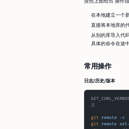
按照上图给出 操作
在本地建立一个新
直接将本地库的
从别的库导入代
具体的命令在途
常用操作
日志/历史/版本
GIT_CURL_VERBO
态
git
 remote
 -v
git
 remote
 set