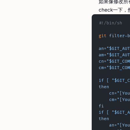
如果像修改所
check一下，
#!/bin/sh
git
 filter-b
an="$GIT_AUT
am="$GIT_AUT
cn="$GIT_COM
cm="$GIT_COM
if [ "$GIT_C
then
    cn="[
    cm="[
fi
if [ "$GIT_
then
    an="[