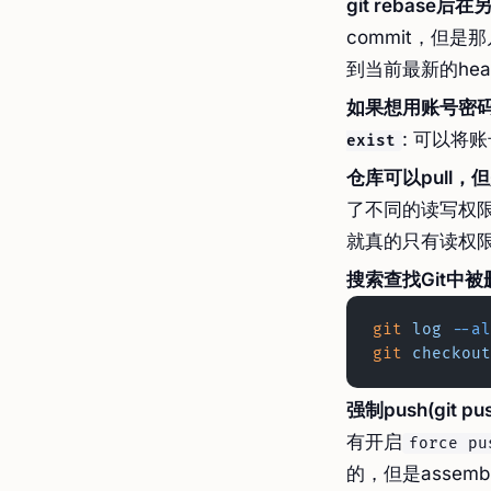
git rebase
commit，但是
到当前最新的hea
如果想用账号密码访
: 可以将
exist
仓库可以pull，
了不同的读写权限
就真的只有读权
搜索查找Git中
git
 log
 --al
git
 checkout
强制push(git push
有开启
force pu
的，但是assemb