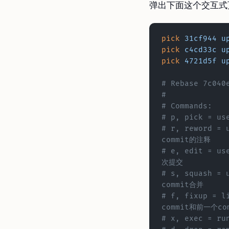
弹出下面这个交互式
pick
 31cf944
 u
pick
 c4cd33c
 u
pick
 4721d5f
 u
# Rebase 7c040
#
# Commands:
# r, reword =
commit的注释
# e, edit = u
次提交
# s, squash = use 
commit合并
# f, fixup = l
commit和前一个c
# x, exec = ru