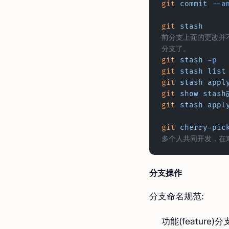
git
 commit
 --a
git
 stash
			
前分支上面的更改并
分支了。
git
 stash
 -p
git
 stash
 list
git
 stash
 appl
git
 show
 stash
git
 stash
 appl
git
 cherry-pic
多个人共同开发，在对
分支操作
分支命名规范:
功能(feature)分