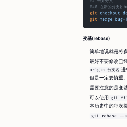
## 合并分支
### 在新的分支如
git
 checkout
 d
git
 merge
 bug-
变基(rebase)
简单地说就是将
最好不要修改已
进
origin 分支名
但是一定要慎重
需要注意的是变
可以使用
git fi
本历史中的每次
git rebase --a