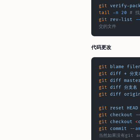
git
 verify-pac
tail
 -n
 20
 # 
git
 rev-list
 -
交的文件
代码更改
git
 blame
 file
git
 diff
 +
 分支名
git
 diff
 maste
git
 diff
 分支名
 
git
 diff
 origi
git
 reset
 HEAD
git
 checkout
 -
git
 checkout
 <
git
 commit
 --a
当然如果没有git a