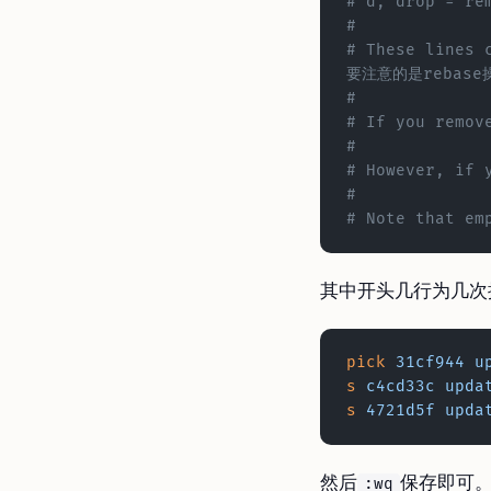
# d, drop = r
#
# These lines c
要注意的是rebas
#
# If you remov
#
# However, if 
#
# Note that em
其中开头几行为几次
pick
 31cf944
 u
s
 c4cd33c
 upda
s
 4721d5f
 upda
然后
保存即可
:wq