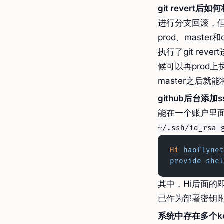
git revert
进行分支回滚，
prod、maste
执行了git re
候可以再prod上执
master之后就
github后台添加ssh
能在一个账户里面
~/.ssh/id_rsa 
Hi
 haoflynet
provide shel
其中，Hi后面的即
已作为部署密钥
系统中存在多个ke