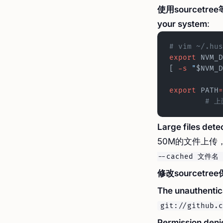
使用sourcetree等工
your system
:
# vim ~/
export
 NVM_D
[ 
-s
 "
$NVM_D
export
 PATH
=
	# 
Large files det
50M的文件上传
--cached 文件名 &
修改sourcetr
The unauthentica
git://github.c
Permission denie