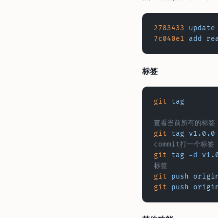
2783433
 update
7c040e1
 add
 re
标签
git
 tag
 									# 
查看当前所有的标签
git
 tag
 v1.0.0
commit打一个标签
git
 tag
 -d
 v1.
标签
git
 push
 origi
git
 push
 origi