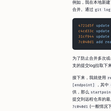
例如，我在本地新建
合并。通过
git log
4721d5f
 update
c4cd33c
 update
31cf944
 update
7c040d1
 add
 re
为了防止合并多次或
支的提交log拉取下
接下来，我就使用
r
，其中
[endpoint]
供，那么
startpoin
提交到远程仓库的最
(一般情况
7c040d1