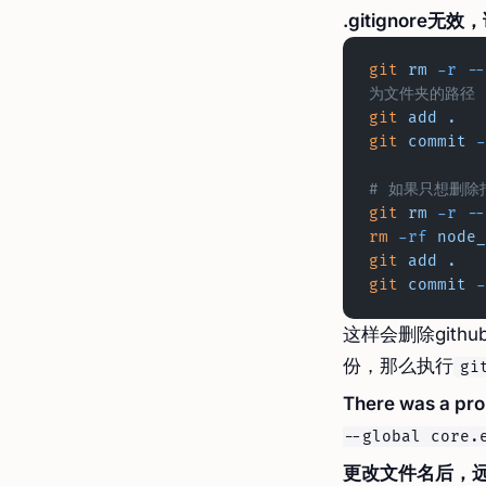
.gitignore
git
 rm
 -r
 --
为文件夹的路径
git
 add
 .
git
 commit
 -
# 如果只想删
git
 rm
 -r
 --
rm
 -rf
 node_
git
 add
 .
git
 commit
 -
这样会删除git
份，那么执行
gi
There was a prob
--global core.
更改文件名后，