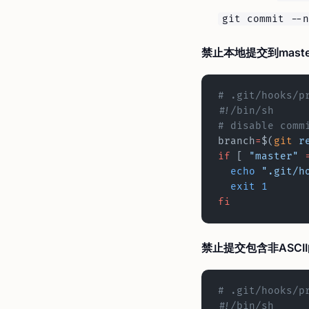
git commit --n
禁止本地提交到master
# .git/hooks/p
#!/bin/sh
# disable comm
branch
=
$(
git
 r
if
 [ 
"master"
 
  echo
 ".git/h
  exit
 1
fi
禁止提交包含非ASCI
# .git/hooks/p
#!/bin/sh