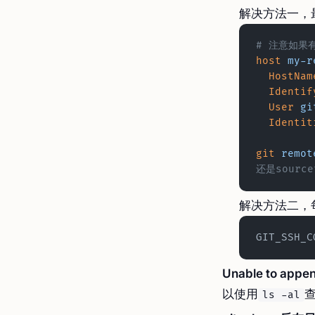
解决方法一，
# 注意如果有
host
 my-r
  HostNam
  Identi
  User
 gi
  Identi
git
 remot
还是sourc
解决方法二，
GIT_SSH_C
Unable to append
以使用
ls -al