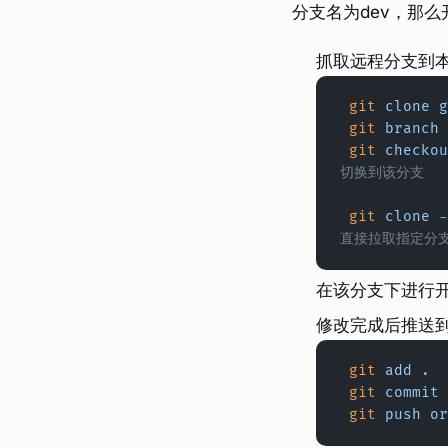
分支名为dev，那
抓取远程分支到
 git
 clone
 g
 git
 branch
 git
 checkou
切换到该分支
 git
 clone
 -
直接拉取指定分
在该分支下进行
修改完成后推送到
 git
 add
 .
 git
 commit
 
 git
 push
 or