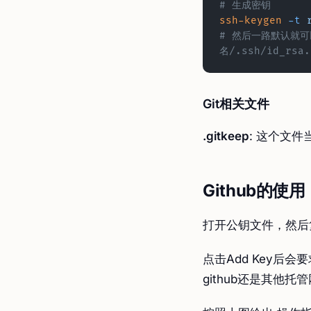
# 生成密钥
ssh-keygen
 -t
 
# 然后一路默认就可
名/.ssh/id_rsa
Git相关文件
.gitkeep
: 这个文
Github的使用
打开公钥文件，然后复制其
点击Add Key后
github还是其