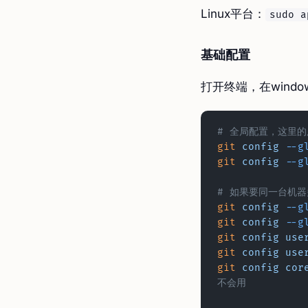
Linux平台：
sudo a
基础配置
打开终端，在windo
# 全局配置，这里的
git
 config
 --g
git
 config
 --g
# 如果要同一台机器
git
 config
 --g
git
 config
 --g
git
 config
 use
git
 config
 use
git
 config
 cor
不会用