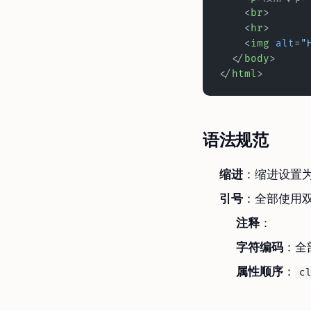
    <
br
>      
    <
hr
>      
    <
img
 alt
=
"
  </
body
>
</
html
>
语法规范
缩进
：缩进设置
引号
：全部使用双
注释
：
字符编码
：全
属性顺序
：
c