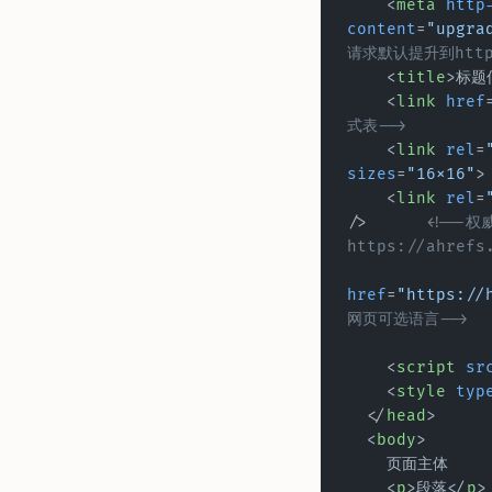
    <
meta
 http
content
=
"upgra
请求默认提升到http
    <
title
>标题
    <
link
 href
式表-->
    <
link
 rel
=
sizes
=
"16x16"
    <
link
 rel
=
/>	
<!--
https://ahrefs
href
=
"https://
网页可选语言-->
    <
script
 sr
    <
style
 typ
  </
head
>
  <
body
>
    页面主体
    <
p
>段落</
p
>