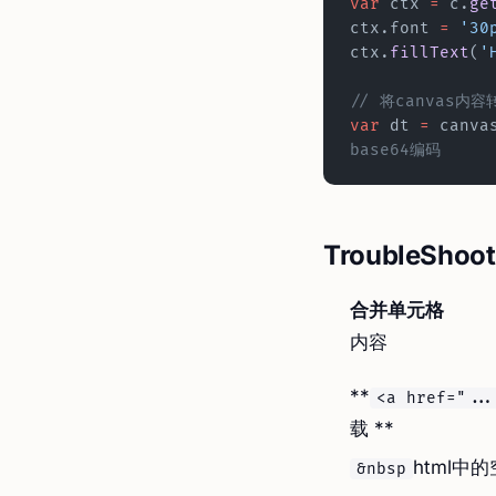
var
 ctx 
=
 c.
ge
ctx.font 
=
 '30
ctx.
fillText
(
'
// 将canvas内
var
 dt 
=
 canva
base64编码
TroubleShoot
合并单元格
内容
**
<a href="..
载 **
html中
&nbsp