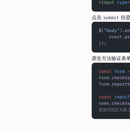
<
input
 type
=
点击
但
submit
$
(
"body"
).
on
    event.
pr
});
原生方法验证表单
const
 form
 =
form.
checkVa
form.
reportV
const
 inputF
name.
checkVa
直接在指定元素