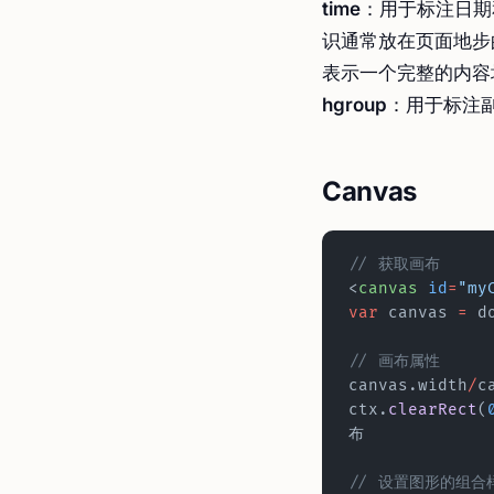
time
：用于标注日
识通常放在页面地
表示一个完整的内容
hgroup
：用于标注
Canvas
// 获取画布
<
canvas
 id
=
"my
var
 canvas 
=
 d
// 画布属性
canvas.width
/
c
ctx.
clearRect
(
布
// 设置图形的组合