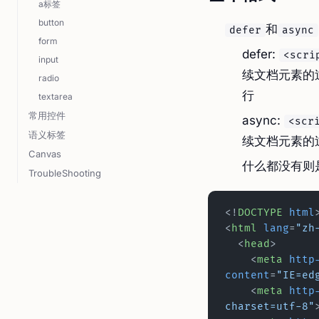
a标签
button
和
defer
async
form
defer:
<scri
input
续文档元素的
radio
行
textarea
常用控件
async:
<scr
语义标签
续文档元素的
Canvas
什么都没有则
TroubleShooting
<!
DOCTYPE
 html
<
html
 lang
=
"zh
  <
head
>
    <
meta
 http
content
=
"IE=ed
    <
meta
 http
charset=utf-8"