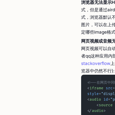
浏览器无法显示H
式，但是通过aird
式，浏览器默认不
图片，可以在上传完
定哪些image格
网页视频或音频
网页视频可以自
者qq这种应用内
stackoverflow
上
览器中仍然不行):
<!--在网页中
<
iframe
 src
=
style
=
"displ
<
audio
 id
=
"p
    <
source
 
</
audio
>