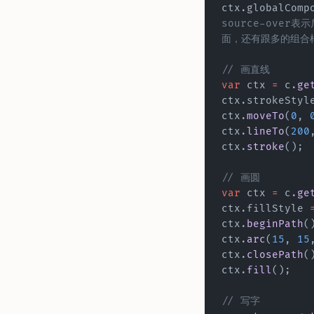
ctx.globalComp
source-over表
面，还有跟多的组合
// 画直线
var
 ctx 
=
 c.
ge
ctx.strokeStyl
ctx.
moveTo
(
0
, 
ctx.
lineTo
(
200
ctx.
stroke
();
// 画圆
var
 ctx 
=
 c.
ge
ctx.fillStyle 
ctx.
beginPath
(
ctx.
arc
(
15
, 
15
ctx.
closePath
(
ctx.
fill
();
// 写字