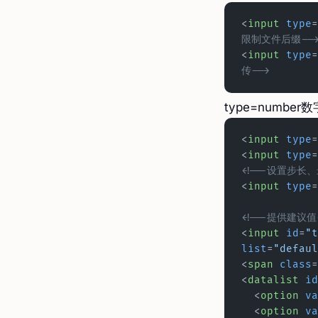
<
input
 type
=
限制文件后缀--
<
input
 type
=
传-->
type=numbe
<
input
 type
=
<
input
 type
=
<!--设置步长
<
input
 type
=
<!--提供建议值
<
input
 id
=
"t
list
=
"defaul
<
span
 class
=
<
datalist
 id
  <
option
 va
  <
option
 va