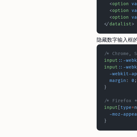
  <
option
 va
  <
option
 va
  <
option
 va
</
datalist
>
隐藏数字输入框的
/* Chrome, S
input
::-webk
input
::-webk
  -webkit-a
  margin
: 
0
;
}
/* Firefox *
input
[
type
=
n
  -moz-appe
}