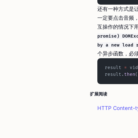
还有一种方式是
一定要点击音频，
互操作的情况下用
promise) DOMEx
by a new load 
个异步函数，必
result 
=
 vid
result.
then
(
扩展阅读
HTTP Content