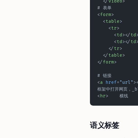
  </
video
>
# 表单
<
form
>
  <
table
>
    <
tr
>
      <
td
></
td
      <
td
></
td
    </
tr
>
  </
table
>
</
form
>
# 链接
<
a
 href
=
"url"
>
框架中打开网页，_b
<
hr
>	横线
语义标签