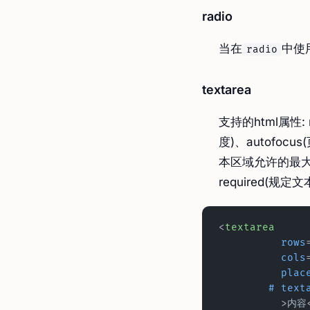
radio
当在
中使
radio
textarea
支持的html属性:
度)、autofoc
本区域允许的最大字
required(规
<
textarea
          rows
          cols
        
	#
 tex
          >