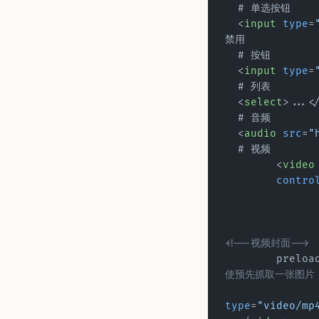
  # 单选按钮
  <
input
 type
=
禁用
  # 按钮
  <
input
 type
=
  # 列表
  <
select
>...<
  # 音频
  <
audio
 src
=
"
  # 视频
	<
video
        contr
<!--视频封面-->
使预先抓取一张图片，
type
=
"video/mp