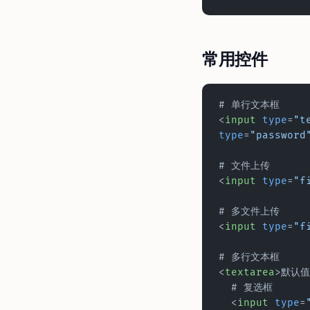
常用控件
# 单行文本框
<
input
 type
=
"t
type
=
"password
# 文件上传
<
input
 type
=
"f
# 多文件上传
<
input
 type
=
"f
# 多行文本框
<
textarea
>默认值
  # 复选框
  <
input
 type
=