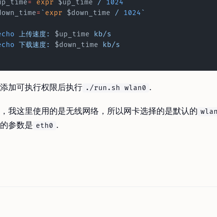
	up_time
=
`
expr
 $up_time
 / 
1024
`
	down_time
=
`
expr
 $down_time
 / 
1024
`
	echo
 上传速度:
 $up_time 
kb/s
	echo
 下载速度:
 $down_time 
kb/s
添加可执行权限后执行
.
./run.sh wlan0
，我这里使用的是无线网络，所以网卡选择的是默认的
wla
的参数是
.
eth0