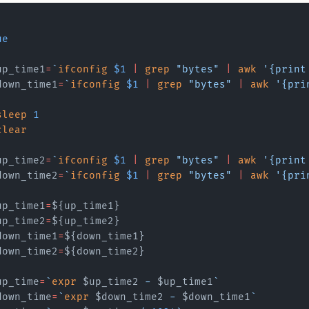
ue
	up_time1
=
`
ifconfig
 $1
 |
 grep
 "bytes" 
|
 awk
 '{print
	down_time1
=
`
ifconfig
 $1
 |
 grep
 "bytes" 
|
 awk
 '{pri
	sleep
 1
	clear
	up_time2
=
`
ifconfig
 $1
 |
 grep
 "bytes" 
|
 awk
 '{print
	down_time2
=
`
ifconfig
 $1
 |
 grep
 "bytes" 
|
 awk
 '{pri
	up_time1
=
${up_time1}
	up_time2
=
${up_time2}
	down_time1
=
${down_time1}
	down_time2
=
${down_time2}
	up_time
=
`
expr
 $up_time2
 - 
$up_time1
`
	down_time
=
`
expr
 $down_time2
 - 
$down_time1
`