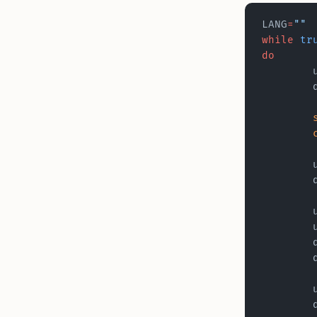
LANG
=
""
while
 tr
do