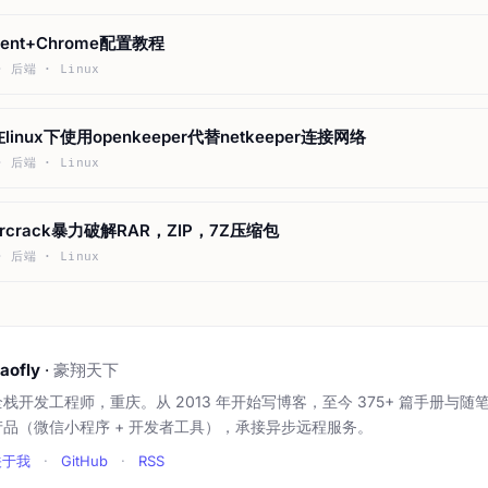
agent+Chrome配置教程
· 后端 · Linux
inux下使用openkeeper代替netkeeper连接网络
· 后端 · Linux
rarcrack暴力破解RAR，ZIP，7Z压缩包
· 后端 · Linux
aofly
·
豪翔天下
全栈开发工程师，重庆。从 2013 年开始写博客，至今 375+ 篇手册与随
产品（微信小程序 + 开发者工具），承接异步远程服务。
关于我
·
GitHub
·
RSS