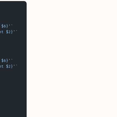
 $6}'`
nt $2}'`
 $6}'`
nt $2}'`