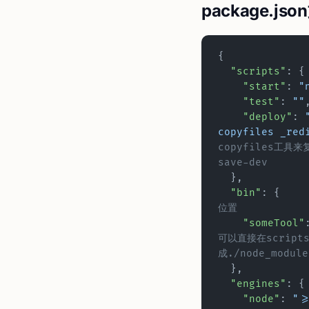
package.js
{
  "scripts"
:
    "start"
: 
"
    "test"
: 
""
    "deploy"
: 
copyfiles _red
copyfiles工具来复
save-dev
  },
  "bin"
: {
位置
    "someTool"
可以直接在script
成./node_module
  },
  "engines"
:
    "node"
: 
">