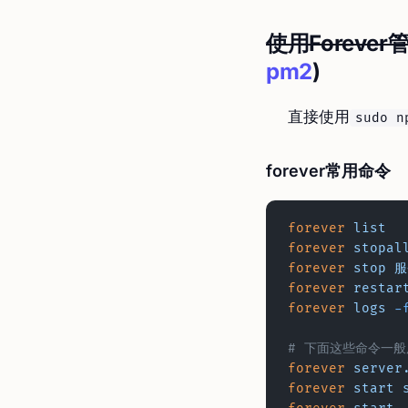
使用Forever
pm2
)
直接使用
sudo n
forever常用命令
forever
 list
forever
 stopal
forever
 stop
 服
forever
 restar
forever
 logs
 -
# 下面这些命令一般
forever
 server
forever
 start
 