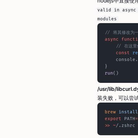
nodejs中直接使用
valid in async
modules
// 将其修改为
async
 functi
    // 在
    const
 re
    console.
}
run
()
/usr/lib/libcurl.
装失败，可以尝
brew
 install
export
 PATH
=
>>
 ~
/.zshrc