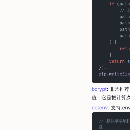
    if
 (path
	//
        pa
        pa
        pa
        pa
    ) {
        r
    }
    return
 t
});
zip.
writeZip
bcrypt
: 非常推
值，它是把计算次
dotenv
: 支持.
// 默认读取项
径