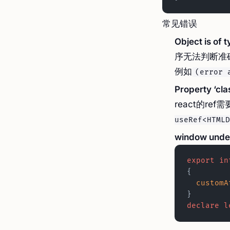
常见错误
Object is of 
序无法判断准
例如
(error 
Property ‘cla
react的re
useRef<HTMLD
window unde
export
 in
{
  custom
}
declare
 l