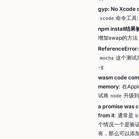
gyp: No Xcode o
命令工具
xcode
npm install结
增加swap的方
ReferenceError:
这个测试
mocha
-g
wasm code commi
memory
: 在App
试将
升级
node
a promise was c
from it
: 通常是
b
个情况一个是验
有，那么可以添