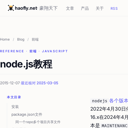
haofly.net
· 豪翔天下
文章
产品
关于
RSS
Home
/
Blog
/
前端
REFERENCE · 前端 · JAVASCRIPT
node.js教程
2015-12-07
·
最近核对 2025-03-05
本文目录
各个版
nodejs
安装
2022年4月30
package.json文件
16.x在2024
同一个repo多个项目共享文件
本是
MAINTENANC