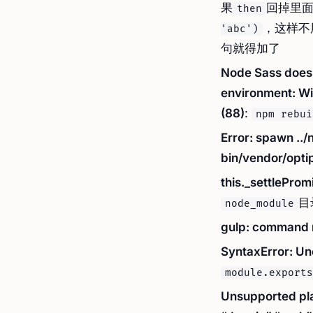
果
回掉里
then
，这样不
'abc')
句就得加了
Node Sass does 
environment: Wi
(88)
:
npm rebui
Error: spawn ..
bin/vendor/opt
this._settleProm
目
node_module
gulp: command 
SyntaxError: Un
module.exports
Unsupported pla