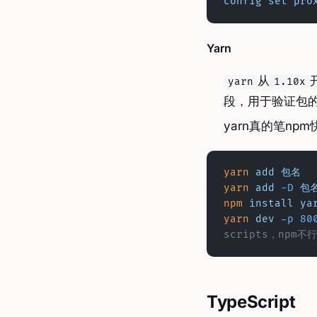
config
 set
 pro
Yarn
从
yarn
1.10x
段，用于验证包
yarn真的笔np
yarn
 add
 包名
yarn
 add
 -D
 包
npm
 install
 ya
yarn
 dev
 -p
 80
scripts，npm不行
TypeScript