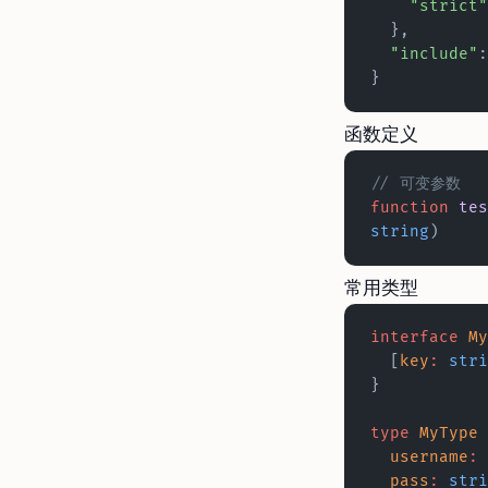
    "strict"
  },
  "include"
:
}
函数定义
// 可变参数
function
 tes
string
)
常用类型
interface
 My
  [
key
:
 stri
}
type
 MyType
 
  username
:
 
  pass
:
 stri