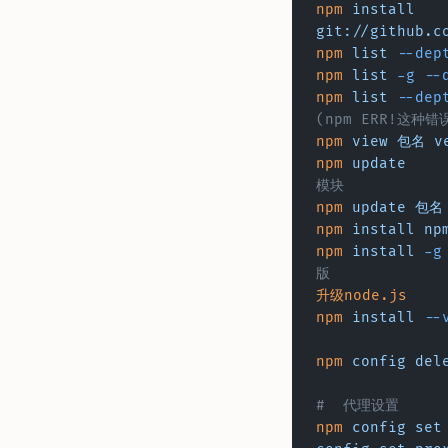
npm
 install
git://github.c
npm
 list
 --dep
npm
 list
 -g
 --
npm
 list
 --dep
(npm ERR!这种
npm
 view
 包名
 v
npm
 update
 			# 升级当前目录下的所有
模块
npm
 update
 包名
npm
 install
 np
npm
 install
 -g
版
升级node.js
npm
 install
 --
npm
 config
 del
#  代理设置
npm
 config
 set