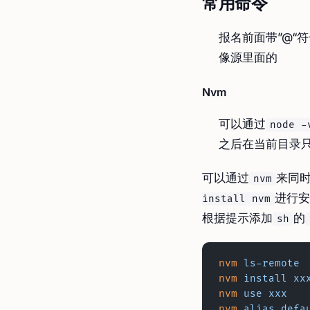
常用命令
报名前面带”@“
像源里面的
Nvm
可以通过
node -
之后在当前目录
可以通过
来同
nvm
进行安
install nvm
根据提示添加
的
sh
nvm
 ls-remote
nvm
 install
 xx
nvm
 use
 xxx
nvm
 alias
 defa