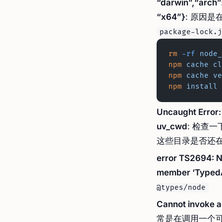
“darwin”,“arch”
“x64”}
: 原因
package-lock.j
rm
 -rf
 node_
npm
 cache
 cl
npm
 cache
 ve
npm
 install
 
Uncaught Error: 
uv_cwd
: 检查一
这些目录是否还
error TS2694: 
member ‘TypedA
@types/node
Cannot invoke an
常是在调用一个可