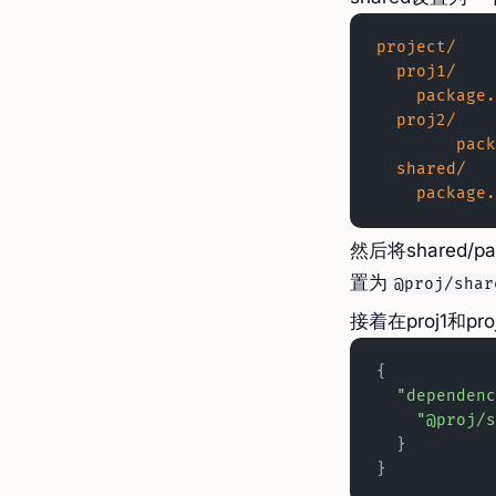
project/
  proj1/
    packag
  proj2/
  	pa
  shared/
    packag
然后将shared/pa
置为
@proj/shar
接着在proj1和p
{
  "dependen
    "@proj
  }
}