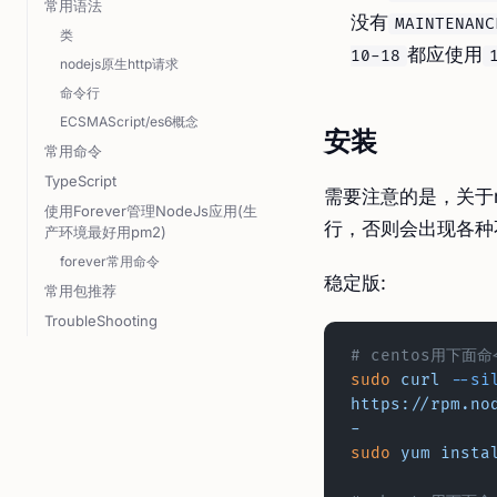
常用语法
没有
MAINTENANC
类
都应使用
10-18
nodejs原生http请求
命令行
ECSMAScript/es6概念
安装
常用命令
TypeScript
需要注意的是，关于n
使用Forever管理NodeJs应用(生
行，否则会出现各种
产环境最好用pm2)
forever常用命令
稳定版:
常用包推荐
TroubleShooting
# centos用下面
sudo
 curl
 --si
https://rpm.no
-
sudo
 yum
 insta