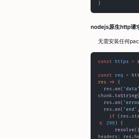
}
nodejs原生http请
无需安装任何pack
const
 https
 =
 
const
 req
 =
 ht
res
 =>
 {
  res.
on
(
'data
chunk.
toString
  res.
on
(
'erro
  res.
on
(
'end'
    if
 (res.st
<=
 299
) {
      resolve
(
headers: res.h