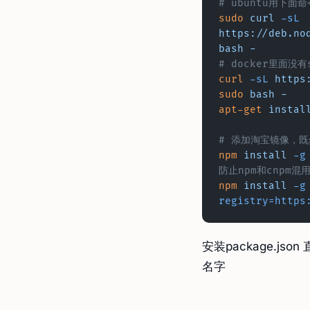
# ubuntu用下面
sudo
 curl
 -sL
https://deb.no
bash
 -
# docker里面没有
curl
 -sL
 https
sudo
 bash
 -
apt-get
 instal
# 添加淘宝镜像，
npm
 install
 -g
防止npm和cnpm混
npm
 install
 -g
registry=https
安装package.json
名字