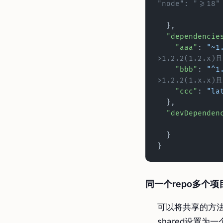
"node": ">=18"
  },
  "dependencie
    "aaa"
: 
"~1
>1.2.2(1.2.x)且
    "bbb"
: 
"^1
>1.2.2(1.x.x)且
    "ccc"
: 
"la
  },
  "devDependen
  }
}
同一个repo多个
可以将共享的方法
shared设置为