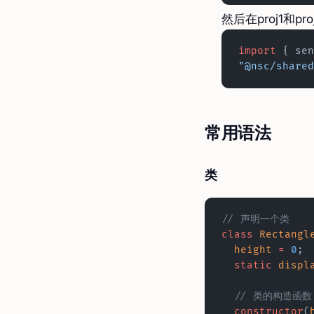
然后在proj1和p
import
 { sen
"@nsc/shared
常用语法
类
// 声明一个类
class
 Rectangl
  height
 =
 0
;
  static
 displ
  // 类的构造函数
  constructor
(