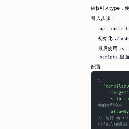
给js引入type
引入步骤：
npm install
初始化
./nod
最后使用
tsc
里
scripts
配置
{
  "compiler
    "target"
    "skipL
件的类型检查
    "allo
// 运行impo
default的到处