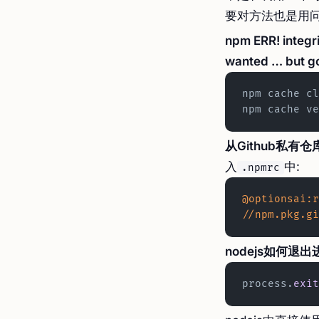
要对方法也是用问
npm ERR! integr
wanted … but g
npm cache cl
npm cache ve
从Github私有
入
中:
.npmrc
@optionsai:r
//npm.pkg.gi
nodejs如何退出
process.
exit