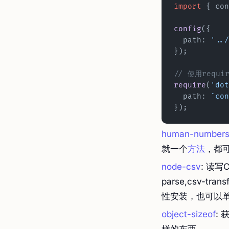
import
 { con
config
({
  path: 
'../
});
// 使用requi
require
(
'dot
  path: 
`con
});
human-number
就一个
方法
，都
node-csv
: 读写
parse,csv-tr
性安装，也可以
object-sizeof
: