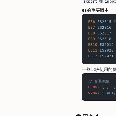
和
export
impo
es的重要版本
ES6
 ES2015
 
ES7
 ES2016
ES8
 ES2017
ES9
 ES2018
ES10
 ES2019
ES11
 ES2020
ES12
 ES2021
一些比较使用的
// 解构赋值
const
 [
a
, 
b
,
const
 {
name
,