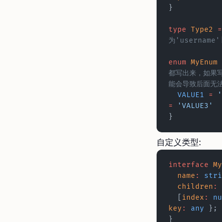
}
type
 Type2
 =
为'username'
enum
 MyEnum
都写出来，如果写成e
能会导致后面无
  VALUE1
 =
 '
=
 'VALUE3'
}
自定义类型:
interface
 My
  name
:
 stri
  children
:
 
  [
index
:
 nu
key
:
 any
 };
}