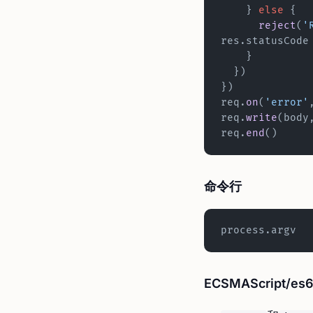
    } 
else
 {
      reject
(
'
res.statusCode
    }
  })
})
req.
on
(
'error'
req.
write
(body
req.
end
()
命令行
process.
ECSMAScript/e