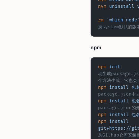
nvm
 uninstall
 
rm
 `
which
 node
换system默认的版
npm
npm
 init
		# 将当前目
动生成package.j
个方法生成，它也会自
npm
 install
 包
package.json中
npm
 install
 包
package.json
npm
 install
 包名
npm
 install
git+https://gi
从Github仓库安装