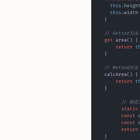
    this
.heigh
    this
.width
  }
  // Getter方法
  get
 area
() {
      return
 t
  }
  // Method方法
  calcArea
() {
      return
 t
  }
	// 静
 	static
        const
 
        const
 
        return
  }