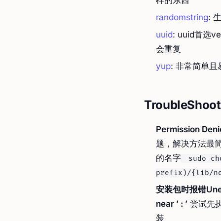
样的东西
randomstring
:
uuid
: uuid首
会重复
yup
: 非常简单
TroubleShoot
Permission Den
题，解决方法最简
的名字
sudo cho
prefix)/{lib/n
安装包时报错Unexpec
near ’ : ’
尝试先
装