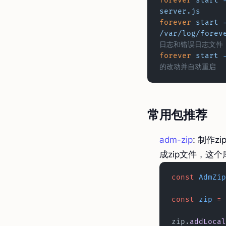
forever
 start
 
server.js
forever
 start
 
/var/log/forev
日志和错误日志文件
forever
 start
 
的改动并自动重启
常用包推荐
adm-zip
: 制作
成zip文件，这个
const
 AdmZip
const
 zip
 =
 
zip.
addLocal