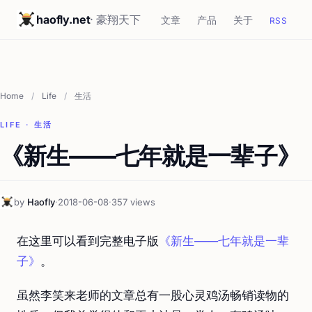
haofly.net
· 豪翔天下
文章
产品
关于
RSS
Home
/
Life
/
生活
LIFE · 生活
《新生——七年就是一辈子》
by
Haofly
·
2018-06-08
·
357 views
在这里可以看到完整电子版
《新生——七年就是一辈
子》
。
虽然李笑来老师的文章总有一股心灵鸡汤畅销读物的