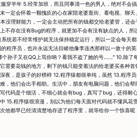
套衣服穿半年 5.经常加班，而且同事清一色的男人，绝对不会搞外
末一定会怀着一颗愧疚的心在家陪老婆逛街、看电视、聊天、做
基本没理财能力，一定会主动把所有的钱都交给老婆管，还会千
上不存在没有Bug的程序，就更加不会有没有缺点的人，所
道系统若不经常维护就无法保持稳定运行，所以一定会每天
瘦弱的程序员，也许永远无法目睹他像李连杰那样以一敌十的
哪个孙子又在QQ上骂你呐？看我不盗了她的号……” 10.除了
它需要花钱的地方，剩下的钱只能变着法的给老婆买各种首饰和
深夜，是孩子的好榜样 12.程序猿都很单纯，虽然 13.程序
难，他们会出手相助。生活中，朋友有电脑问题，他们会帮助解
写代码是个细活，不细心就会有bug，真写了bug，还得耐
中 15.程序猿很浪漫，别以为他们每天面对代码就不懂风花
次他都早已经清清楚地存进了程序里，就等给你一个惊喜呢