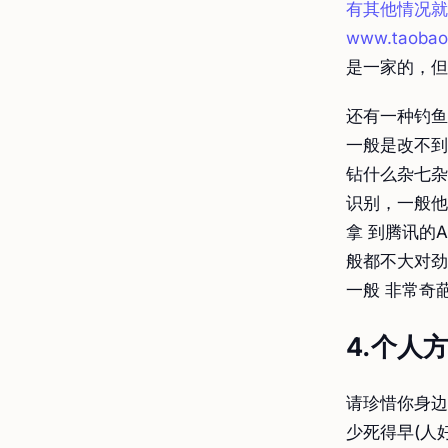
有其他情况就
www.taob
是一家的，但
还有一种钓鱼
一般是改不到
钻什么杂七杂
识别，一般他
拿 到腾讯的
般都不大对劲
一般 非常奇
4.个人
请珍惜你身边
少死得早(人