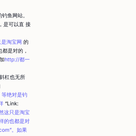
的钓鱼网站。
，是可以直 接
这只是淘宝网
的
的也都是对的，
加
http://都一
有斜杠也无所
如
om，等绝对是钓
样
“Link:
，当然这只是淘宝
，这样的也都是对
com”。如果