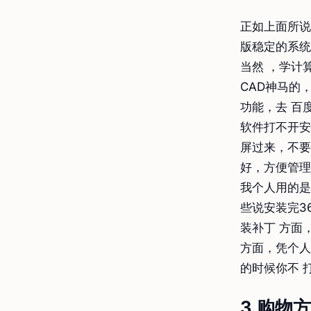
正如上面所说
版稳定的系统
当然 ，学计
CAD神马的
功能，去 百
软件打不开安
屏过来，不要
好，方便管理
我个人用的是
些说安装完3
装补丁 方面
方面，凭个人
的时候你不 
3.购物