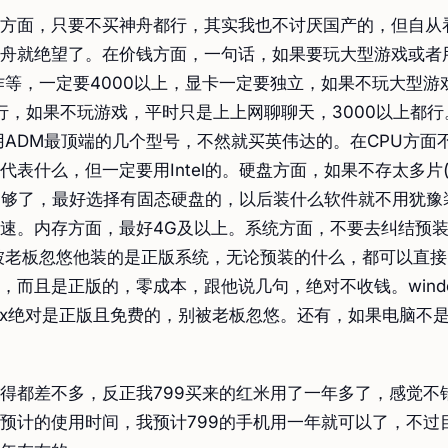
方面，只要不买神舟都行，其实我也不讨厌国产的，但自从
舟就绝望了。在价钱方面，一句话，如果要玩大型游戏或者
作等，一定要4000以上，显卡一定要独立，如果不玩大型游
都行，如果不玩游戏，平时只是上上网聊聊天，3000以上都
用ADM最顶端的几个型号，不然就买英伟达的。在CPU方面
代表什么，但一定要用Intel的。硬盘方面，如果不存太多片(
的够了，最好选择有固态硬盘的，以后装什么软件就不用犹豫
速。内存方面，最好4G及以上。系统方面，不要去纠结预
被老板忽悠他装的是正版系统，无论预装的什么，都可以直
，而且是正版的，零成本，跟他说几句，绝对不收钱。wind
inux绝对是正版且免费的，别被老板忽悠。还有，如果电脑不
。
得都差不多，反正我799买来的红米用了一年多了，感觉不
预计的使用时间，我预计799的手机用一年就可以了，不过