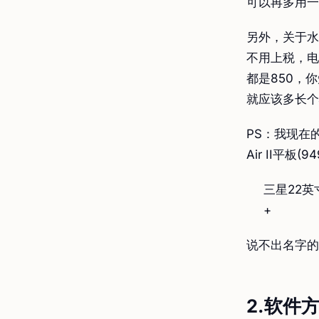
可以再多用一
另外，关于水
不用上税，电
都是850，
就应该多长个
PS：我现在的装
Air II平板(9
三星22英寸
+
说不出名字的鼠
2.软件