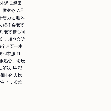
遇 6.经常
家务 7.只
恩万谢地 8.
以 绝不会老婆
都对老婆精心呵
英姿，却也会听
每个月买一本
衣服 11.
员很热心。论坛
决 14.程
心细心的去找
雪夜了，没准