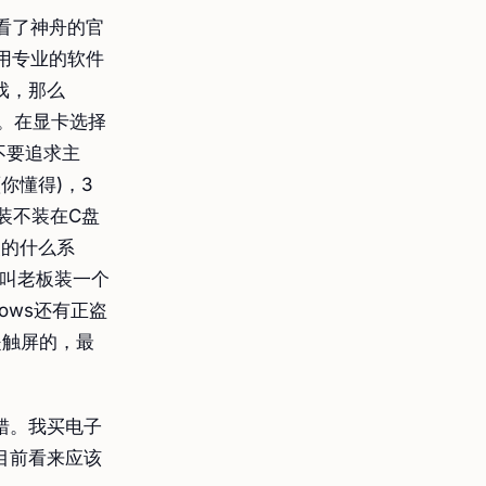
看了神舟的官
用专业的软件
戏，那么
行。在显卡选择
不要追求主
你懂得)，3
装不装在C盘
装的什么系
接叫老板装一个
ows还有正盗
是触屏的，最
错。我买电子
目前看来应该