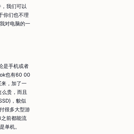
件，我们可以
于你们也不理
看我对电脑的一
论是手机或者
也有60 00
买来，加了一
 这么贵，而且
SD)，貌似
应付很多大型游
18之前都能流
都是单机。