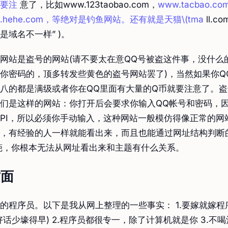
要注
意了，比如www.123taobao.com，
www.tacbao.co
ao.hehe.com，等绝对是钓鱼网站。还有就是天猫\(tma
ll.c
是域名不一样” )。
网站是盗号的网站(请不要太在意QQ号被盗这件事，没什么
你密码的，顶多转发些黄色的盗号网站罢了)，当然如果你Q
八的都是满级或者你在QQ里面有大量的Q币就要注意了。
们是这样的网站：你打开后会要求你输入QQ帐号和密码，
API，所以必须你手动输入，这种网站一般模仿得像正常的网
，有经验的人一样就能看出来，而且也能通过网址结构判断
葩，你根本无法从网址看出来和主题有什么关系。
方面
的程序员。以下是我从网上整理的一些事实： 1.要嫁就嫁程
好话少壕得早) 2.程序员都很专一，除了计算机就是你 3.不