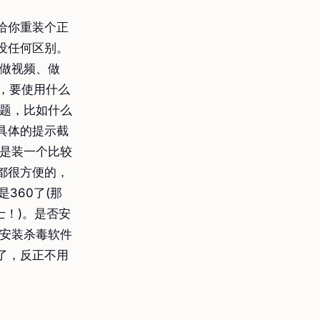
给你重装个正
没任何区别。
、做视频、做
，要使用什么
问题，比如什么
具体的提示截
还是装一个比较
都很方便的，
360了(那
士！)。是否安
否安装杀毒软件
了，反正不用