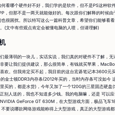
如何看哪个硬件好不好，我们学的是软件，但不是PS这种软
PP，但那不是一两天就能做好的。每次跟你们解释的时候由
们也很困扰。所以特写这么一篇科普文章，希望你们能够看
。(文中有些观点肯定会被懂电脑的人喷，但请理解)
购机
们最薄弱的一块儿，实话实说，我们真的对硬件不了解，无
非要让我们提供建议，那么很简单，有钱就买苹果，MacBook
喜欢。但我肯定买不起，我目前的这台宏碁笔记本3600元
G的金士顿DDR3内存条(2012年买的，当时内存条可没如今
里买的，都是水货)，今年又加了一个120G的三星固态硬盘(S
反正别人送的，我也不知道多少钱。我的电脑嘛，还是 可以
VIDIA GeForce GT 630M，在大型游戏方面，极品飞车
：不要说哪款网络游戏能称得上大型游戏，真正的大型游戏