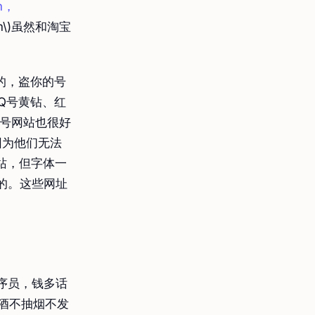
m，
om\)虽然和淘宝
的，盗你的号
Q号黄钻、红
盗号网站也很好
因为他们无法
站，但字体一
的。这些网址
序员，钱多话
喝酒不抽烟不发