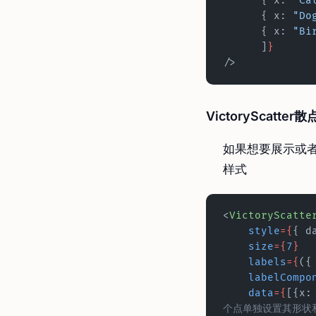
      { x: 
"Ca
      { x: 
"Do
      { x: 
"Bi
      ]
}
/>
VictoryScatter
如果想要展示或
样式
<
VictoryScatte
    style
={
{ d
    size
={
7
}
    labels
={
({
    labelComp
    data
={
[{x:
个点单独设置其形状和大