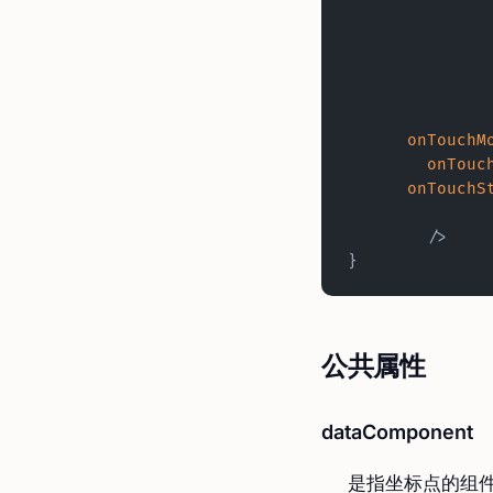
      onTouch
    	onTou
      onTouch
	/>
}
公共属性
dataComponent
是指坐标点的组