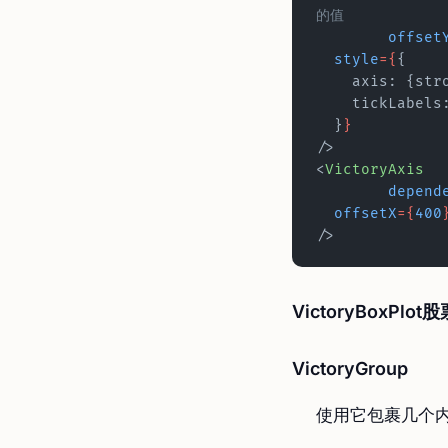
的值
	offset
  style
={
{
    axis: {st
    tickLabe
  }
}
/>
<
VictoryAxis
	depend
  offsetX
={
400
/>
VictoryBoxPlo
VictoryGroup
使用它包裹几个内