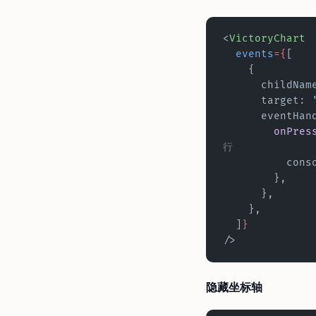
<
VictoryChart
  events
={
[
    {
      childNa
      target: 
      event
        onPres
行
          
        },
      },
    },
  ]
}
/>
隐藏坐标轴