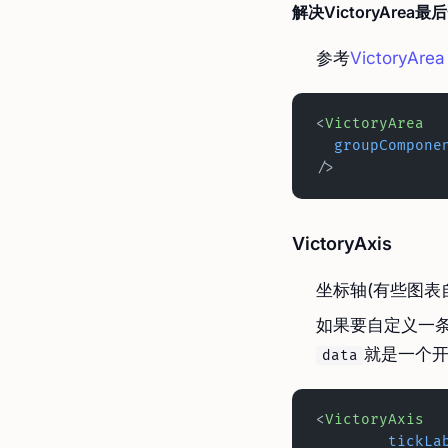
解决VictoryAre
参考
VictoryArea
<
VictoryArea
  groupCompone
/>
VictoryAxis
坐标轴(有些图表
如果要自定义一
就是一个
data
<
VictoryAxis
	tickLa