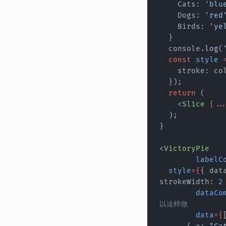
    Cats: 
'blu
    Dogs: 
'red
    Birds: 
'ye
  }
  console.
log
(
  const
 style
 
    stroke: 
  });
  return
 (
    <
Slice
 {..
  );
}
<
VictoryPie
	labelC
  style
={
{ dat
strokeWidth: 
2
 	dataC
以这样做
	data
={