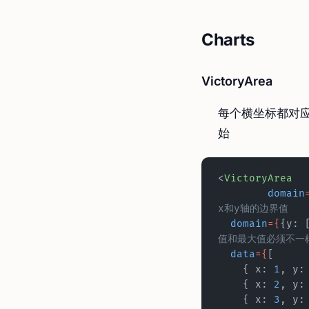
Charts
VictoryArea
每个横坐标都对应
始
<
VictoryArea
	domain
x和y轴的边界值
  domain
={
{y: 
值和最大值必须不一样
  data
={
[
    { x: 
1
, y:
    { x: 
2
, y:
    { x: 
3
, y: