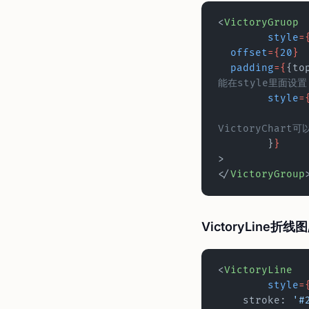
<
VictoryGruop
	style
=
  offset
={
20
}
  padding
={
{to
能在style里面设
	style
=
VictoryChart
	}
}
>
</
VictoryGroup
VictoryLine折线
<
VictoryLine
	style
=
    stroke: 
'#