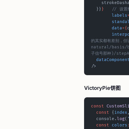
    strokeDas
  }}
}
	// 设
	labels
	standa
	data
={
	interp
的其实都有差别，但
natural/basis/
子信号那种)/stepAf
  dataComponen
/>
VictoryPie饼图
const
 CustomSl
  const
 {
index
  console.
log
(
  const
 colors