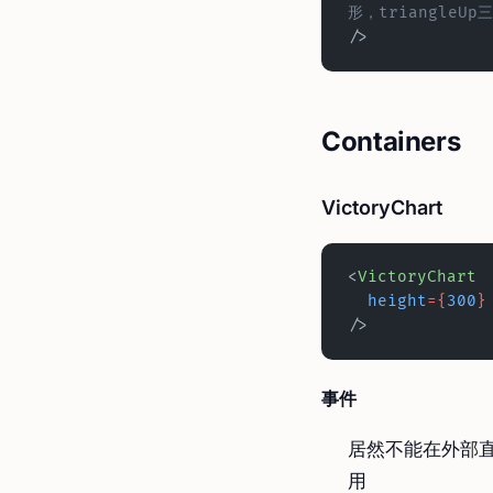
形，triangleUp
/>
Containers
VictoryChart
<
VictoryChart
  height
={
300
}
/>
事件
居然不能在外部
用