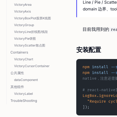
Line / Pie 
VictoryArea
domain 边界、to
VictoryAxis
VictoryBoxPlot股票K线图
VictoryGroup
目前我用到的
re
VictoryLine折线图/线段
VictoryPie饼图
VictoryScatter散点图
安装配置
Containers
VictoryChart
VictoryCursorContainer
npm
 install
 --
npm
 install
 --
公共属性
native，注意还需要
dataComponent
其他组件
# react-nati
VictoryLabel
LogBox.ignoreL
TroubleShooting
  "Require cy
]);