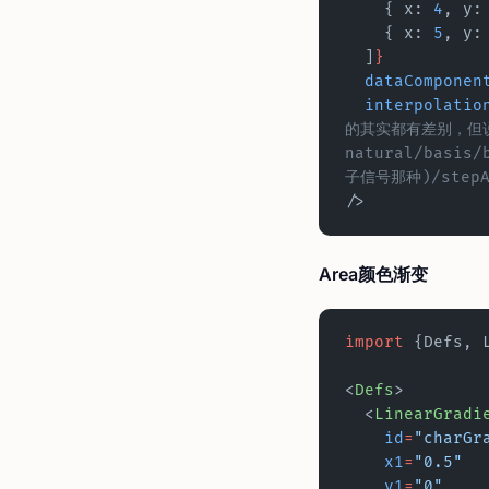
    { x: 
4
, y:
    { x: 
5
, y:
  ]
}
  dataComponen
  interpolatio
的其实都有差别，但
natural/basis/
子信号那种)/stepAf
/>
Area颜色渐变
import
 {Defs, 
<
Defs
>
  <
LinearGradi
    id
=
"charGr
    x1
=
"0.5"
    y1
=
"0"