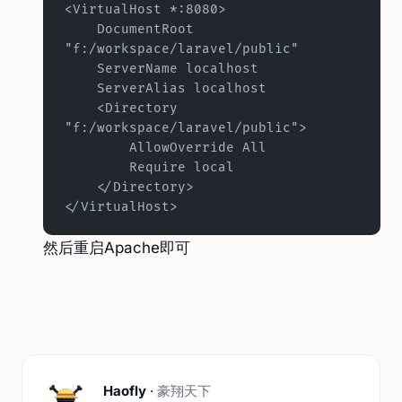
<VirtualHost *:8080>
    DocumentRoot 
"f:/workspace/laravel/public"
    ServerName localhost
    ServerAlias localhost
    <Directory  
"f:/workspace/laravel/public">
        AllowOverride All
        Require local
    </Directory>
</VirtualHost>
然后重启Apache即可
Haofly
·
豪翔天下