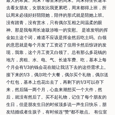
最大的希冀。周末？哪里来的周末。周末得坐长途车
去看女朋友，女朋友比我更累吧，周末都得上班，所
以周末必须好好陪陪她，陪伴的形式就是陪她上班。
没有踏青，没有赏水，只有偶尔互相之间温柔的眼
神。那是我每周长途跋涉唯一的安慰。 是谁发明的挥
金如土这个词，难道不应该是挥金然后吃土吗。白领
的意思就是每个月发了工资还了信用卡然后惊讶的发
现，我靠，这个月工资又白领了。总有那么多花钱的
地方，房租、水、电、气、长途车费、吃，基本上每
个月会有1/3的钱会花在能让我活下去的这些需求上。
接下来的1/3，偶尔吃个大餐，偶尔买个礼物，偶尔送
个红包，基本上也花出去了，再剩下的1/3可以存下
来，然后隔一两个月，心血来潮想买一个大件，然
后，就没有然后了。买不起礼物，记住了每个朋友的
生日，但是朋友生日的时候顶多说一声生日快乐，朋
友结婚或者生孩子，有时候连“赞”都不敢点。 有位室