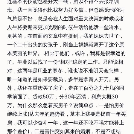
连基本的技能也差好大一截，所以不得不去报培训
班。我一直觉得他比我努力好多倍，但总感觉他的运
气总是不好，总是会在人生面对重大决策的时候或者
人生将要迎来更加光明的时候生活给他泼一盆冷水。
更甚的，在前面的文章中有提到，我的妹妹去世了，
一个二十出头的女孩子，刚当上妈妈就离开了这个原
本美丽的世界。 相比于他们，或许，我算是很幸运的
了。毕业以后找了一份“相对”稳定的工作。只能说相
对，这两年是IT业的寒冬，谁也说不准明天会怎样，
唯一知道的是如果要裁员，多半是拿新人开刀。另
外，我还在重庆买了房子，走在了百分之九十几的同
学前面了。贷款50万，分30年还清，利息大概30
万。为什么那么急着买房子？说简单点，一是怕房价
继续上涨(从去年的趋势看，基本上我要是提前一年买
房，我可以少奋斗一年，这一年还不吃不喝才能补上
那个差价)，二是害怕突如其来的婚姻，不是不想结