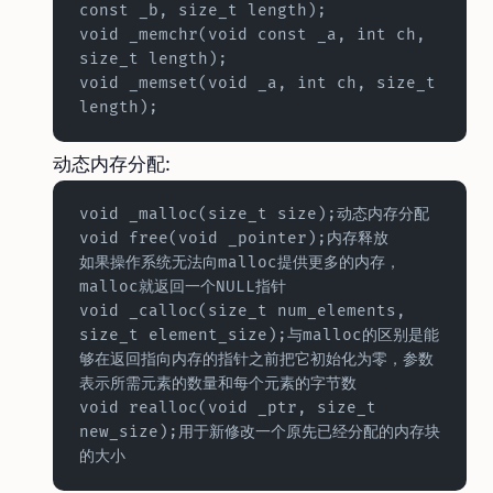
const _b, size_t length);  
void _memchr(void const _a, int ch, 
size_t length);  
void _memset(void _a, int ch, size_t 
length);
动态内存分配:
void _malloc(size_t size);动态内存分配  
void free(void _pointer);内存释放  
如果操作系统无法向malloc提供更多的内存，
malloc就返回一个NULL指针  
void _calloc(size_t num_elements, 
size_t element_size);与malloc的区别是能
够在返回指向内存的指针之前把它初始化为零，参数
表示所需元素的数量和每个元素的字节数  
void realloc(void _ptr, size_t 
new_size);用于新修改一个原先已经分配的内存块
的大小  