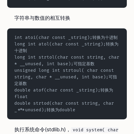
字符串与数值的相互转换
int atoi(char const _string);转换为十进制  
long int atol(char const _string);转换为
十进制  
long int strtol(char const string, char 
* __unused, int base);可指定基数  
unsigned long int strtoul( char const 
string, char * __unused, int base);可指
定基数  
double atof(char const _string);转换为
float  
double strtod(char const string, char 
_***unused);转换为double
执行系统命令(stdlib.h)，
void system( char