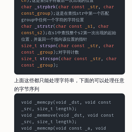
ch
);这是查找字符最后一次出现的位置  
char
 _strpbrk
(
char
 const
 _str
, 
char
const_group
);这是在查找str中第一个匹配
group中任何一个字符的字符位置  
char
 _strstr
(
char
 const
 _s1
, 
char
const_s2
);在s1中查找整个s2第一次出现的起始
位置，并返回一个指向该位置的指针
size_t
 strspn
(
char
 const
 _str
, 
char
const
 _group
);对字符计数  
size_t
 strcspn
(
char
 const
 _str
, 
char
const
 _group
);  
上面这些都只能处理字符串，下面的可以处理任意
的字节序列
void _memcpy(void _dst, void const 
_src, size_t length);  
void _memmove(void _dst, void const 
_src, size_t length);  
void _memcmp(void const _a, void 