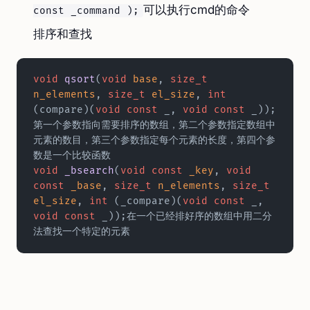
可以执行cmd的命令
const _command );
排序和查找
void
 qsort
(
void
 base
, 
size_t
n_elements
, 
size_t
 el_size
, 
int
(compare)(
void
 const
 _, 
void
 const
 _));
第一个参数指向需要排序的数组，第二个参数指定数组中
元素的数目，第三个参数指定每个元素的长度，第四个参
数是一个比较函数  
void
 _bsearch
(
void
 const
 _key
, 
void
const
 _base
, 
size_t
 n_elements
, 
size_t
el_size
, 
int
 (_compare)(
void
 const
 _, 
void
 const
 _));在一个已经排好序的数组中用二分
法查找一个特定的元素  