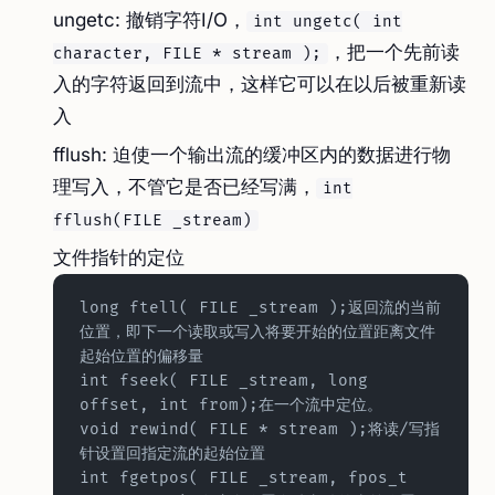
ungetc: 撤销字符I/O，
int ungetc( int
，把一个先前读
character, FILE * stream );
入的字符返回到流中，这样它可以在以后被重新读
入
fflush: 迫使一个输出流的缓冲区内的数据进行物
理写入，不管它是否已经写满，
int
fflush(FILE _stream)
文件指针的定位
long ftell( FILE _stream );返回流的当前
位置，即下一个读取或写入将要开始的位置距离文件
起始位置的偏移量  
int fseek( FILE _stream, long 
offset, int from);在一个流中定位。  
void rewind( FILE * stream );将读/写指
针设置回指定流的起始位置  
int fgetpos( FILE _stream, fpos_t 