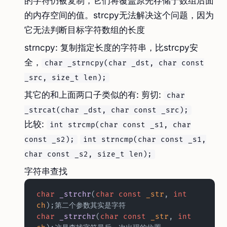
的字符仍被复制，它们将覆盖原先存储于数组后面
的内存空间的值。strcpy无法解决这个问题，因为
它无法判断目标字符数组的长度
strncpy: 复制指定长度的字符串，比strcpy安
全，
char _strncpy(char _dst, char const
_src, size_t len);
其它的和上面两口子类似的有: 剪切:
char
_strcat(char _dst, char const _src);
比较:
int strcmp(char const _s1, char
​
const _s2);
int strncmp(char const _s1,
char const _s2, size_t len);
字符串查找
char
 _strchr
(
char
 const
 _str
, 
int
ch
);第二个参数其实是字符  
char
 _strrchr
(
char
 const
 _str
, 
int