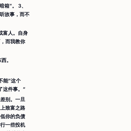
箱”。 3、
欢听故事，而不
或富人。自身
育，而我教你
东西。
不能”这个
了这件事。”
的差别。一旦
走上致富之路
降低你的负债
进行一些投机