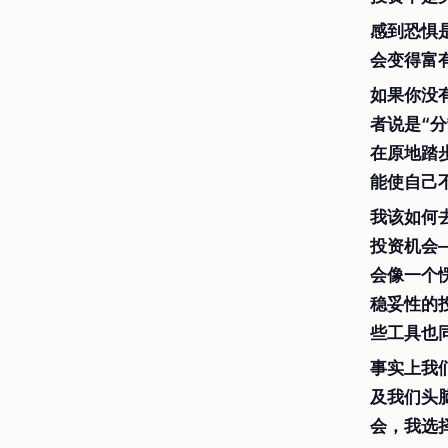
感到恐惧
会变得富
如果你没
者说是“
在原地踏
能使自己
我该如何
投资机会
会像一个
稳妥性的
些工具也
事实上我
及我们头
会，我选