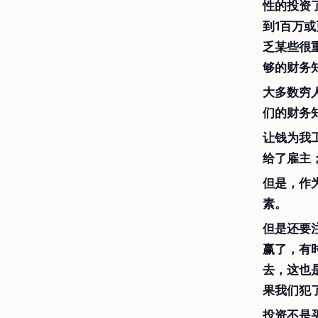
性的投资
到1百万
乏某些很
够的财务
大多数穷
们的财务
让钱为我
给了雇主
但是，作
素。
但是还要
赢了，有
去，这也
果我们犯
投资不是