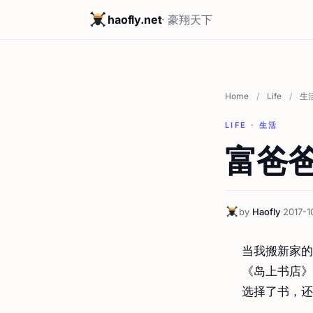
haofly.net
· 豪翔天下
Home
/
Life
/
生
LIFE · 生活
富爸
by
Haofly
·
2017-1
当我搬新家的
《岛上书店》
选择了书，还