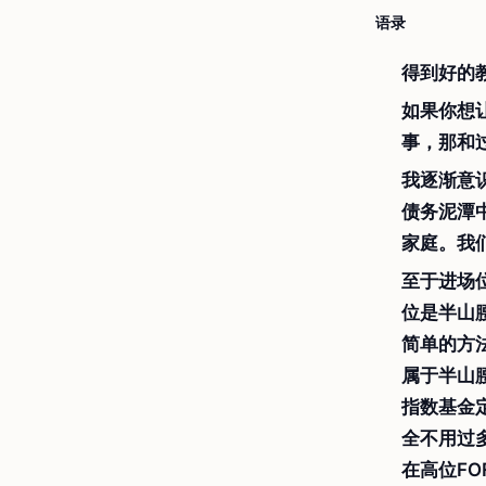
语录
得到好的
如果你想
事，那和
我逐渐意
债务泥潭
家庭。我
至于进场
位是半山
简单的方
属于半山
指数基金
全不用过
在高位F