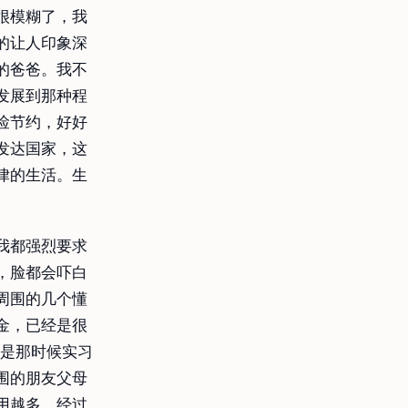
很模糊了，我
的让人印象深
的爸爸。我不
发展到那种程
俭节约，好好
发达国家，这
律的生活。生
我都强烈要求
，脸都会吓白
周围的几个懂
金，已经是很
但是那时候实习
围的朋友父母
用越多。经过