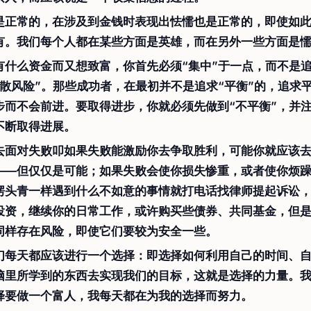
是正常的，在涉及到金钱时表现出怯懦也是正常的，即使如
有。我们每个人都在某些方面是英雄，而在另外一些方面是
有什么资金而又想致富，你首先必须“集中”于一点，而不是追
分散风险”。那些成功者，在最初并不是追求“平衡”的，追求
步而不会前进。要取得进步，你就必须先做到“不平衡”，并
不断取得进展。
去面对失败叩如果失败能激励你去争取胜利，可能你就应该
――但仅仅是可能；如果失败会使你损失惨重，或者使你烦
愣头青一样遇到什么不如意的事情就打电话找律师提起诉讼
投资，继续你的日常工作，或许购买些债券、共同基金，但
同样存在风险，即使它们要较为安全一些。
们每天都应该进行一个选择：即选择如何利用自己的时间、
脑里所学到的东西去实现我们的目标，这就是选择的力量。
择要做一个富人，我每天都在为我的选择而努力。