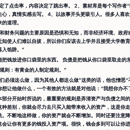
定了点击率，内容决定了跳出率。 2、素材库是每个写作者“暗
走心，真情实感去写。 4、以故事开头更吸引人。很多人喜
来的道理。
穷和财务问题的主要原因是恐惧和无知，而非经济环境、政府
无知使人们难以自拔，所以你们应该去上学并且接受大学教
落入馅阱。”
能把钱放进你口袋里的东西。 负债是把钱从你口袋里取走的
金规则：有黄金的人制定规则。”
我们必须这么做，因为其他人都这么做”这类的话，他也憎恶“
你想让他做什么，一个有效的方法就是对他说：“我想你办不
本部分开始时所说的，最重要的规则是弄清资产与负债之间
这种差别，你就会尽力去只买入能带来收入的资产，这是你
法。不断地这样做，你的资产就会不断增加。同时还要注意
这会让你有更多的钱投入资产项。很快，钱会多到可以让你