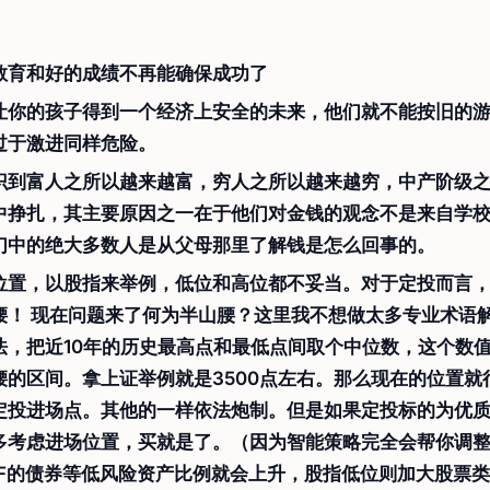
教育和好的成绩不再能确保成功了
让你的孩子得到一个经济上安全的未来，他们就不能按旧的
过于激进同样危险。
识到富人之所以越来越富，穷人之所以越来越穷，中产阶级
中挣扎，其主要原因之一在于他们对金钱的观念不是来自学
们中的绝大多数人是从父母那里了解钱是怎么回事的。
位置，以股指来举例，低位和高位都不妥当。对于定投而言
腰！ 现在问题来了何为半山腰？这里我不想做太多专业术语
法，把近10年的历史最高点和最低点间取个中位数，这个数值
腰的区间。拿上证举例就是3500点左右。那么现在的位置就
定投进场点。其他的一样依法炮制。但是如果定投标的为优质
多考虑进场位置，买就是了。（因为智能策略完全会帮你调
OF的债券等低风险资产比例就会上升，股指低位则加大股票