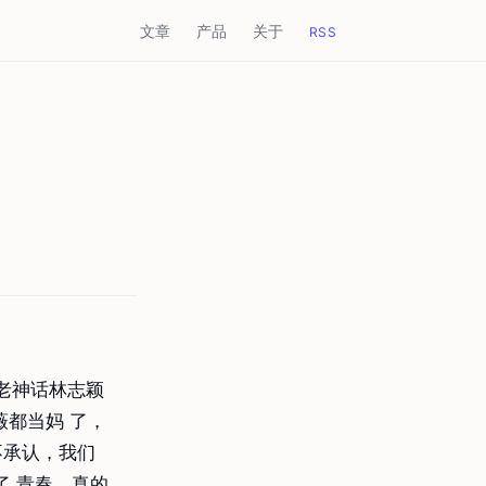
文章
产品
关于
RSS
老神话林志颖
薇都当妈 了，
不承认，我们
了.青春，真的