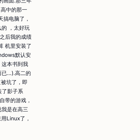
的画面.那三年
 高中的那一
天搞电脑了，
的 ，太好玩
那之后我的成绩
算 机里安装了
dows默认安
，这本书到我
已…).高二的
道被坑了，即
装了影子系
面自带的游戏，
说我是在高三
Linux了，