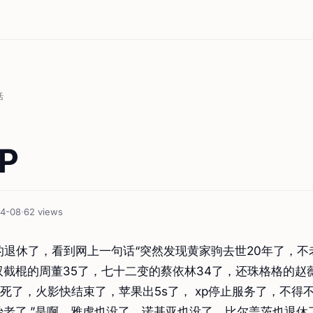
活
P
04-08
·
62 views
的退休了，看到网上一句话“突然发现黄家驹去世20年了，不
双截棍的周董35了，七十二变的蔡依林34了，还珠格格的赵
死了，火影快结束了，苹果出5s了， xp停止服务了，不得
始老了.”是啊，雅虎也没了，诺基亚也没了，比尔盖茨也退休