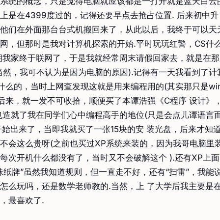
系统的概念，只是觉得电脑就应该都是一打开就是蓝天白云
上是在4399度过的，记得还要早点去抢占位置. 后来初中升
他们在外面那台台式机搬回来了，从此以后，我终于可以天
网，但那时是我对计算机探索的开始.平时玩玩红警，CS什么
期我家终于联网了，于是我就经常周末请假回家去，就是在
当然，我可不认为是因为电脑的原因).记得有一天我看到了计
+什么的，当时上网查发现这就是用来编程用的(其实那只是win
.后来，就一发不可收拾，顺便买了本谭浩强《C程序 设计》
也造就了我在同学们心中编程高手的地位(只是会点儿谭语言而
7开始出来了，当即我就买了一张15块的安 装光盘，后来才知
不会这么贵呀(之前也买过XP系统来装的，因为我哥电脑里
每次开机什么都没有了，当时又不会破解这个 ).还有XP上
蛛纸牌”虽然我知道规则，但一直走不好，还有“扫雷”，我能
怎么玩吗，还是数学老师教的.当然，上 了大学后我主要是在用
，最喜欢了.