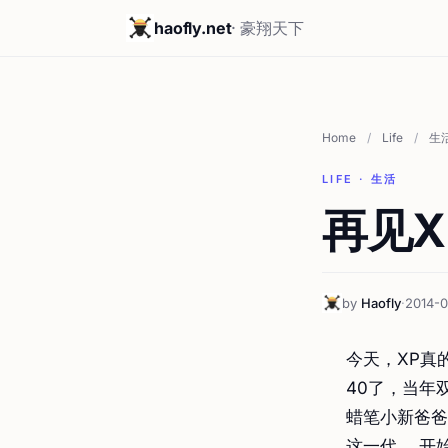
haofly.net
· 豪翔天下
Home
/
Life
/
生
LIFE · 生活
再见X
by
Haofly
·
2014-
今天，XP真
40了，当年
蜡笔小新爸爸
这一代， 开