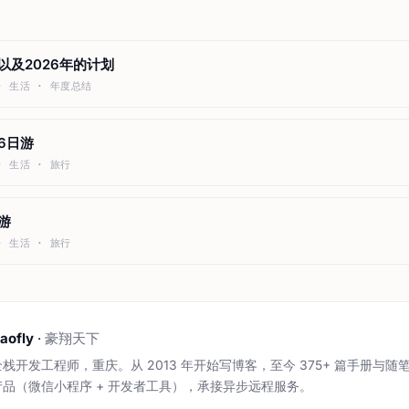
结以及2026年的计划
 · 生活 · 年度总结
海6日游
 · 生活 · 旅行
游
 · 生活 · 旅行
aofly
·
豪翔天下
全栈开发工程师，重庆。从 2013 年开始写博客，至今 375+ 篇手册与随
产品（微信小程序 + 开发者工具），承接异步远程服务。