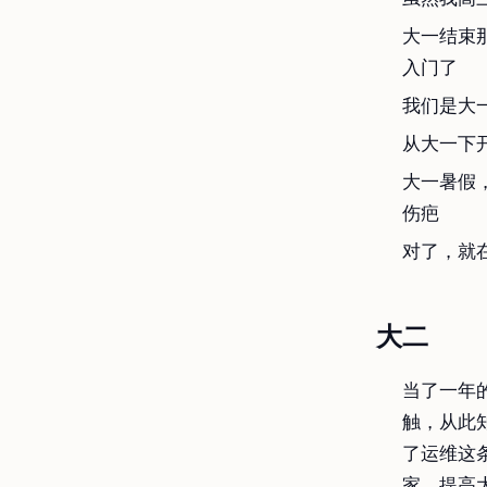
大一结束那
入门了
我们是大
从大一下
大一暑假
伤疤
对了，就
大二
当了一年
触，从此知
了运维这
家，提高