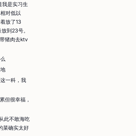
道我是实习生
资相对低以
着放了13
放到23号。
猪肉去ktv
什么
天地
了这一科，我
累但很幸福，
从此不敢海吃
的菜确实太好