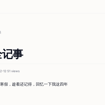
活
全记事
2-12
·
51 views
寒假，趁着还记得，回忆一下我这四年