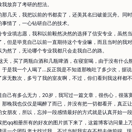
致我放弃了考研的想法。
的那几天，我把以前的书都卖了，还美其名曰破釜沉舟。同
的事情了，一心钻研自己的技术。
分专业填志愿，我和以前毅然决然的选择了信安专业，虽然
了，但是毕竟自己以前一直期待这个专业嘛，而且当时的我
以为然了，无论哪个专业我都只会走我自己的路。
日这天，买了两瓶白酒和几瓶啤酒，在寝室喝，由于没有什么
，于是我一个人喝了…反正我是不知道那晚吐了多少次，据说
了床无数次，多亏了我的室友啊，不过，你们看到我这样都
道自己有多么无力，20岁，我写过一篇文章，很伤心，很落
，那晚我也仅仅是喝醉了而已，并没有把一切都看开，真正
的女朋友，所以，忘掉一段感情最好的方式就是认真开始一
候把qq相册所有的好友的图片抓下来了，这篇博客访问量上
腾讯一个团队老大找过我，不过当时我实在不想去做前端…现