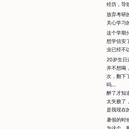
经历，导
放弃考研
关心学习
这个学期
想学信安
业已经不
20岁生
并不想喝
次，翻下
吗…
醉了才知
太失败了
是我现在
暑假的时
为这个，