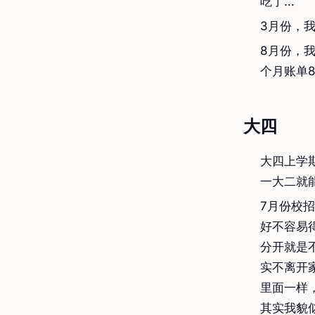
吃了…
3月份，我
8月份，
个月账单8
大四
大四上学
一大二就
7月份校
好不容易
分开就是
实不离开
里面一样
其实我貌