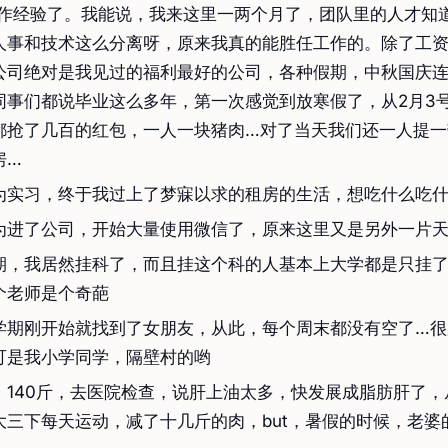
on工作经验了。我能说，我来这里一两个月了，团队里的人才知
人事和技术这么分离呀，原来我真的能胜任工作的。除了工
公司绝对是我见过的福利最好的公司，各种假期，中秋国庆连
同事们都说毕业这么多年，第一次感觉到放寒假了，从2月3号
都抢了几百的红包，一人一块猪肉…对了当天我们还一人提一带
房…
为实习，终于我过上了梦寐以求的租房的生活，想吃什么吃
为进了公司，开始大量使用微信了，原来这里又是另外一片
期，我居然挂科了，而且挂这个科的人基本上大学都是只挂
个老师是个奇葩
学期刚开始就找到了女朋友，从此，每个周末都没有空了…很
可是我小学同学，隔壁村的哟
，140斤，去医院检查，说肝上油太多，快发展成脂肪肝了，
大三下每天运动，减了十几斤的肉，but，暑假的时候，老婆