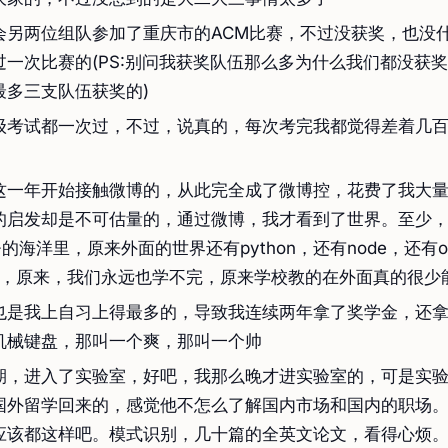
会另两位组队参加了重庆市的ACM比赛，不过没获奖，也没
过一次比赛的(PS:别问我获奖队伍那么多为什么我们都没获
最多三支队伍获奖的)
级考试都一次过，不过，说真的，每次考完我都觉得差着几百
这一年开始接触微博的，从此完全成了微博控，花费了我大
的启发却是不可估量的，通过微博，我才看到了世界。至少
+的海洋里，原来外面的世界还有python，还有node，还有ope
sql，原来，我们永远也学不完，原来学校教的在外面真的很少
也是我上自习上得最多的，导致我连续两年拿了奖学金，还
机械键盘，那叫一个爽，那叫一个帅
期，进入了实验室，好吧，我那么晚才进实验室的，可是实
国外留学回来的，感觉他不怎么了解国内市场和国内的职场
应该都这样吧。模式识别，几十篇的全英文论文，看得心烦