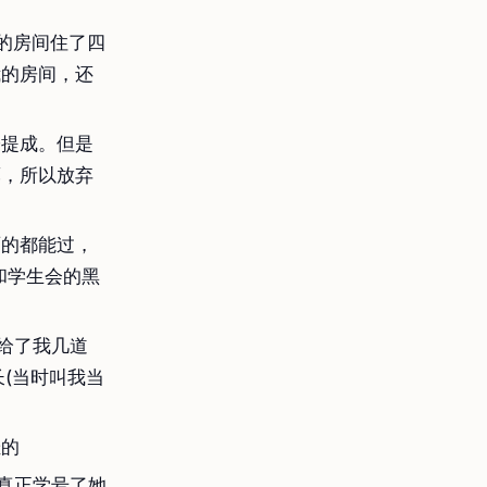
的房间住了四
我的房间，还
子提成。但是
薄，所以放弃
面的都能过，
和学生会的黑
给了我几道
(当时叫我当
挂的
真正学号了她