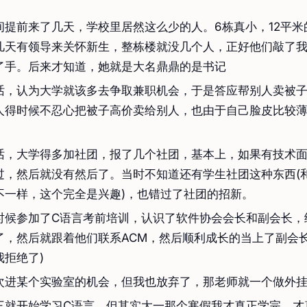
间提前来了几天，学校里居然这么少的人。6栋真小，12平米
几天有领导来关怀新生，整栋楼就没几个人，正好他们敲了
了手。后来才知道，她就是大名鼎鼎的是书记
话，认为大学就该多去争取兼职机会，于是答应帮别人卖被
人得时候不忍心把被子高价卖给别人，也由于自己脸皮比较
话，大学得多加社团，报了几个社团，基本上，如果有技术
过，然后就没有然后了。当时不知道还有学生社团这种东西(
不一样，这个完全是兴趣)，也错过了社团的招新。
时候参加了C语言考前培训，认识了软件协会会长和副会长，
了，然后就跟着他们联系ACM，然后顺利成长的当上了副会长
我拒绝了)
次进某个实验室的机会，但我也放弃了，那老师就一个做外
三就开始学习C语言，但其实大一那个寒假我才真正学完，才