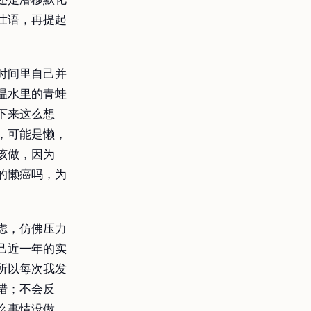
壮语，再提起
时间里自己并
温水里的青蛙
下来这么想
，可能是懒，
该做，因为
的懒癌吗，为
虑，仿佛压力
己近一年的实
所以每次我发
错；不会反
么事情没做