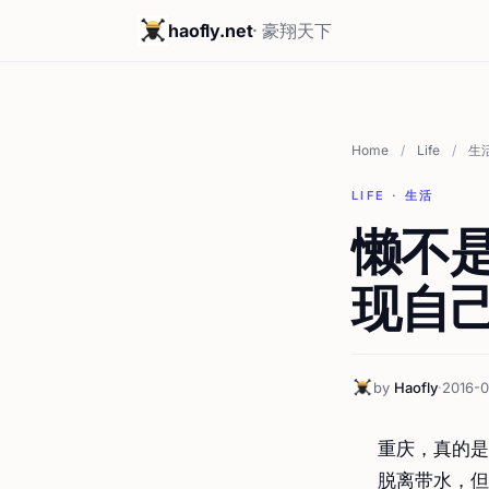
haofly.net
· 豪翔天下
Home
/
Life
/
生
LIFE · 生活
懒不
现自
by
Haofly
·
2016-
重庆，真的是
脱离带水，但