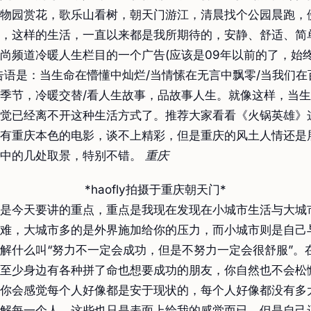
物园赏花，歌乐山看树，朝天门游江，清晨找个公园晨跑，
，这样的生活，一直以来都是我所期待的，安静、舒适、简
尚频道冷暖人生栏目的一个广告(应该是09年以前的了，始
告语是：当生命在懵懂中灿烂/当情愫在无言中飘零/当我们在
季节，冷暖交替/看人生故事，品故事人生。就像这样，当
觉已经离不开这种生活方式了。推荐大家看看《火锅英雄》
有重庆本色的电影，谈不上精彩，但是重庆的风土人情还是
片中的几处取景，特别不错。
重庆
*haofly拍摄于重庆朝天门*
是今天要讲的重点，重点是我现在发现在小城市生活与大城
难，大城市多的是外界施加给你的压力，而小城市则是自己
解什么叫“努力不一定会成功，但是不努力一定会很舒服”。
至少身边有各种拼了命也想要成功的朋友，你自然也不会松
你会感觉每个人好像都是安于现状的，每个人好像都没有多
解每一个人，这些也只是表面上给我的感觉而已，但是自己