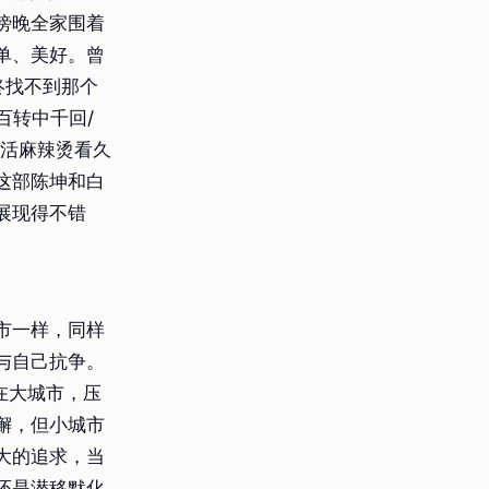
傍晚全家围着
单、美好。曾
终找不到那个
百转中千回/
生活麻辣烫看久
这部陈坤和白
展现得不错
市一样，同样
与自己抗争。
在大城市，压
懈，但小城市
大的追求，当
还是潜移默化