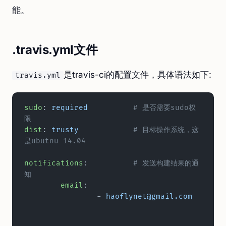
能。
.travis.yml文件
是travis-ci的配置文件，具体语法如下:
travis.yml
sudo
: 
required
		# 是否需要sudo权
限
dist
: 
trusty
		# 目标操作系统，这
是ubutnu 14.04
notifications
:		
# 发送构建结果的通
知
	email
:
		- 
haoflynet@gmail.com