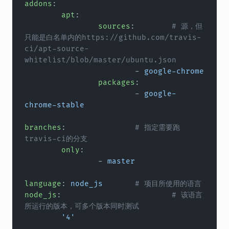
addons
:
	apt
:
		sources
:	
# 源，但
只能是白名单内的https://github.com/travis-
ci/apt-source-
whitelist/blob/master/ubuntu.json
			- 
google-chrome
		packages
:
			- 
google-
chrome-stable
branches
:		
# 指定需要跑
travis-ci的分支
	only
:
		- 
master
language
: 
node_js
	# 项目所使用的语言
node_js
:			
# 该语言
所运行的版本，可多个版本同时测试
	'4'