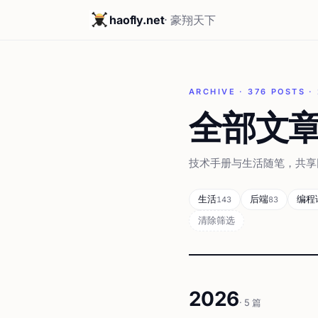
haofly.net
· 豪翔天下
ARCHIVE · 376 POSTS ·
全部文
技术手册与生活随笔，共享同
生活
后端
编程
143
83
清除筛选
2026
· 5 篇