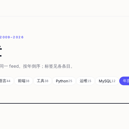
 2009–2026
章
一 feed。按年倒序；标签见各条目。
语言
前端
工具
运维
年
Python
MySQL
44
38
38
25
15
12