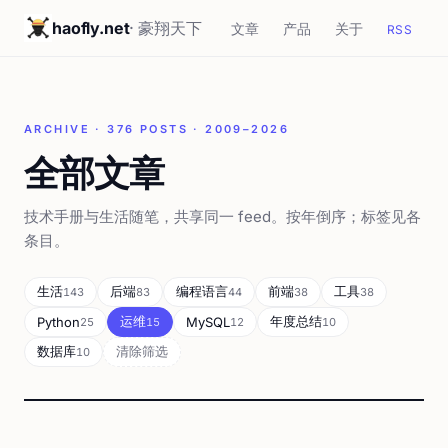
haofly.net
· 豪翔天下
文章
产品
关于
RSS
ARCHIVE · 376 POSTS · 2009–2026
全部文章
技术手册与生活随笔，共享同一 feed。按年倒序；标签见各
条目。
生活
后端
编程语言
前端
工具
143
83
44
38
38
运维
年度总结
Python
MySQL
25
15
12
10
数据库
清除筛选
10